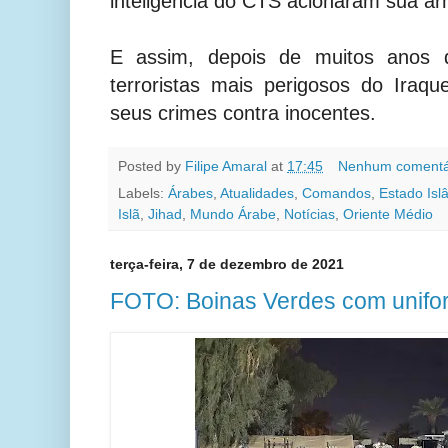
inteligência do CTS acionaram sua ar
E assim, depois de muitos anos 
terroristas mais perigosos do Iraque
seus crimes contra inocentes.
Posted by
Filipe Amaral
at
17:45
Nenhum comentá
Labels:
Árabes
,
Atualidades
,
Comandos
,
Estado Isl
Islã
,
Jihad
,
Mundo Árabe
,
Notícias
,
Oriente Médio
terça-feira, 7 de dezembro de 2021
FOTO: Boinas Verdes com unifor