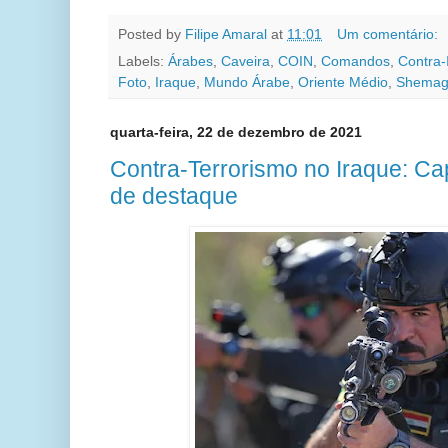
Posted by
Filipe Amaral
at
11:01
Um comentário:
Labels:
Árabes
,
Caveira
,
COIN
,
Comandos
,
Contra-
Foto
,
Iraque
,
Mundo Árabe
,
Oriente Médio
,
Shema
quarta-feira, 22 de dezembro de 2021
Contra-Terrorismo no Iraque: Ca
de destaque