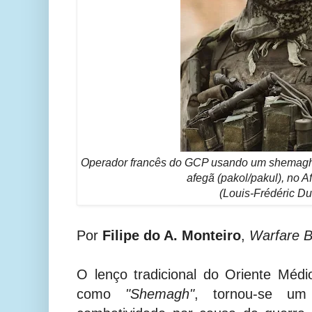
Operador francês do GCP usando um shemagh,
afegã (pakol/pakul), no A
(Louis-Frédéric Du
Por
Filipe do A. Monteiro
,
Warfare B
O lenço tradicional do Oriente Méd
como
"Shemagh"
, tornou-se um