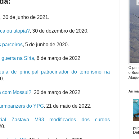
da:
a
, 30 de junho de 2021.
tica ou utopia?
, 30 de dezembro de 2020.
 parceiros
, 5 de junho de 2020.
guerra na Síria
,
6 de março de 2022.
O prim
uia de principal patrocinador do terrorismo na
o Boe
Ataque
0.
As mai
pa com Mossul?
, 20 de março de 2022.
turmpanzers do YPG
,
21 de maio de 2022.
erial Zastava M93 modificados dos curdos
20.
pub
Def