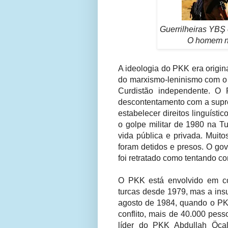
Guerrilheiras YBŞ
O homem na
A ideologia do PKK era origin
do marxismo-leninismo com o
Curdistão independente. O
descontentamento com a supre
estabelecer direitos linguístic
o golpe militar de 1980 na Tu
vida pública e privada. Muit
foram detidos e presos. O go
foi retratado como tentando c
O PKK está envolvido em co
turcas desde 1979, mas a in
agosto de 1984, quando o PKK
conflito, mais de 40.000 pess
líder do PKK Abdullah Öca