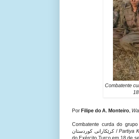
Combatente cur
18
Por
Filipe do A. Monteiro
,
War
Combatente curda do grupo Pa
کرێکارانی کوردستان /
Partiya 
do Exército Turco em 18 de s