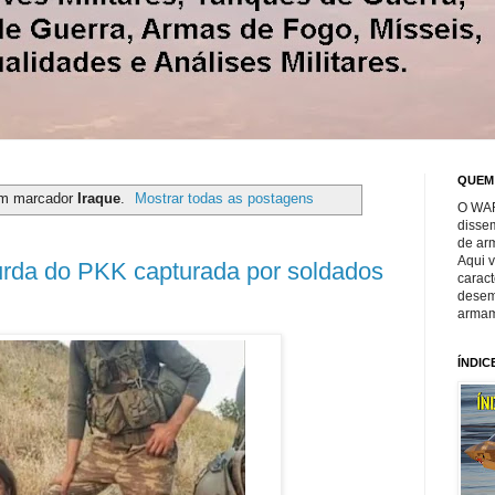
QUEM
om marcador
Iraque
.
Mostrar todas as postagens
O WAR
disse
de ar
Aqui 
rda do PKK capturada por soldados
caract
desem
armam
ÍNDIC