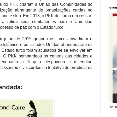
s do PKK criaram a União das Comunidades do
TERR
ização abrangente de organizações curdas no
aniano e sírio. Em 2013, o PKK declarou um cessar-
a retirar seus combatentes para o Curdistão
rocesso de paz com o Estado turco.
em julho de 2015 quando os turcos invadiram o
do Islâmico e os Estados Unidos abandonaram os
 Estado turco foram acusados de se envolver em
civis. O PKK bombardeou os centros das cidades e
s, enquanto a Turquia despovoou e incendiou
assacrou civis curdos na tentativa de erradicar os
mendada:
The I