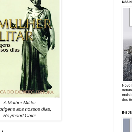
USS N
Novo 
detalh
mais 
dos Es
A Mulher Militar:
origens aos nossos dias,
E-8 J
Raymond Caire.