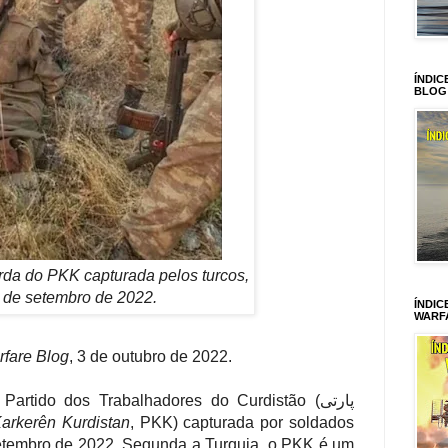
ÍNDIC
BLOG
da do PKK capturada pelos turcos,
 de setembro de 2022.
ÍNDIC
WARF
fare Blog
, 3 de outubro de 2022.
rtido dos Trabalhadores do Curdistão (پارتی
Karkerên Kurdistan
, PKK) capturada por soldados
etembro de 2022. Segunda a Turquia, o PKK é um