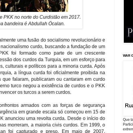
 e PKK no norte do Curdistão em 2017.
 bandeira é Abdullah Öcalan.
almente uma fusão do socialismo revolucionário e
 nacionalismo curdo, buscando a fundação de um
 PKK foi formado como parte de um crescente
WAR G
ssão dos curdos da Turquia, em um esforço para
os, culturais e políticos para a minoria curda. Após
rquia, a língua curda foi oficialmente proibida na
os que falaram, publicaram ou cantaram em curdo
verno turco negou a existência de curdos e o PKK
onvencer os turcos a serem curdos.
nfrontos armados com as forças de segurança
surgência em grande escala só começou em 15 de
 anunciou uma revolta curda. Desde o início do
Que ta
Parti
oas morreram, a maioria civis curdos. Em 1999, o
extrem
lan foi capturado e preso. Em maio de 2007,