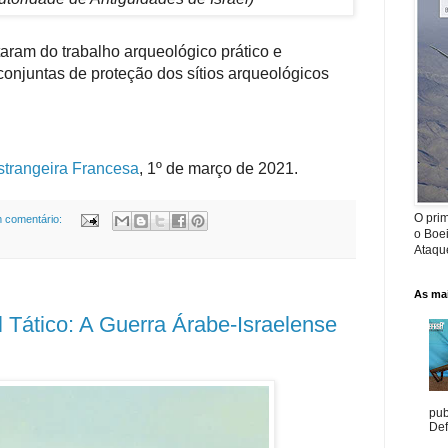
taram do trabalho arqueológico prático e
onjuntas de proteção dos sítios arqueológicos
strangeira Francesa
,
1º de março de 2021.
O prim
 comentário:
o Boe
Ataque
As mai
l Tático: A Guerra Árabe-Israelense
pub
Def