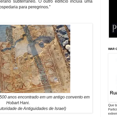
rário subterrâneo. O outro edifício incluía uma
ospedaria para peregrinos.”
WAR G
1500 anos encontrado em um antigo convento em
Hobart Hani.
Que ta
utoridade de Antiguidades de Israel)
Parti
extrem