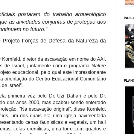
ficiais gostaram do trabalho arqueológico
ÍNDIC
que as atividades conjuntas de proteção dos
ontinuem no futuro.”
do Projeto Forças de Defesa da Natureza da
sy Kornfeld, diretor da escavação em nome do AAI,
es de Israel, juntamente com o programa
Nature
rojeto educacional, pelo qual este impressionante
b a orientação do Centro Educacional Comunitário
PLAN
de Israel”.
la primeira vez pelo Dr. Uzi Dahari e pelo Dr.
ício dos anos 2000, mas acabou sendo enterrado
oteção. “Na escavação original”, disse Kornfeld,
ícios, um dos quais era uma igreja pavimentada
esentando cenas faunísticas e vegetais, um hall
reiras, celas eremíticas, uma torre com quartos e