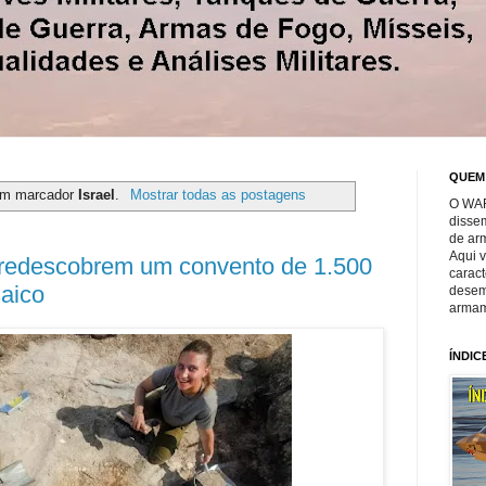
QUEM
om marcador
Israel
.
Mostrar todas as postagens
O WAR
disse
de ar
Aqui 
 redescobrem um convento de 1.500
caract
aico
desem
armam
ÍNDIC