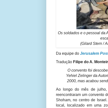
Os soldados e o pessoal da A
esca
(Gilard Stern /
A
Da equipe do
Jerusalem Pos
Tradução
Filipe do A. Montei
O convento foi descober
Yehiel Zelinger da Autor
2000, mas acabou sendo
Ao longo do mês de julho, 
reencontraram um convento de
Shoham, no centro de Israel
local, localizado em uma zon