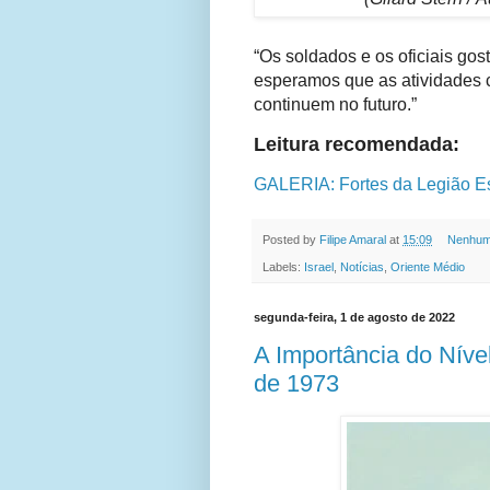
“Os soldados e os oficiais gos
esperamos que as atividades c
continuem no futuro.”
Leitura recomendada:
GALERIA: Fortes da Legião E
Posted by
Filipe Amaral
at
15:09
Nenhum
Labels:
Israel
,
Notícias
,
Oriente Médio
segunda-feira, 1 de agosto de 2022
A Importância do Níve
de 1973