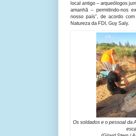
local antigo – arqueólogos ju
amanhã – permitindo-nos ex
nosso país", de acordo com
Natureza da FDI, Guy Saly.
Os soldados e o pessoal da A
esca
(Gilard Stern /
A