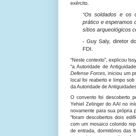
exército.
“Os soldados e os o
prático e esperamos 
sítios arqueológicos c
- Guy Saly, diretor 
FDI.
“Neste contexto”, explicou Is
“a Autoridade de Antiguidad
Defense Forces
, iniciou um p
local foi reaberto e limpo so
da Autoridade de Antiguidades 
O convento foi descoberto pe
Yehiel Zelinger do AAI no in
novamente para sua própria pr
“foram descobertos dois edif
com um mosaico colorido repr
de entrada, dormitórios das f