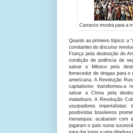
Carrasco mostra para a m
Quanto ao primeiro tópico: a 
constantes do discurso revolu
França pela destruição do A
condição de potência de se
salvar o México pela destr
fornecedor de drogas para o 
americana. A Revolução Russ
capitalismo: transformou-a
salvar a China pela destru
matadouro. A Revolução Cub
usurpadores imperialistas
positivistas brasileiros pro
monarquia: acabaram com a
jogaram o país numa sucessã
para dar lugar a uma ditadur