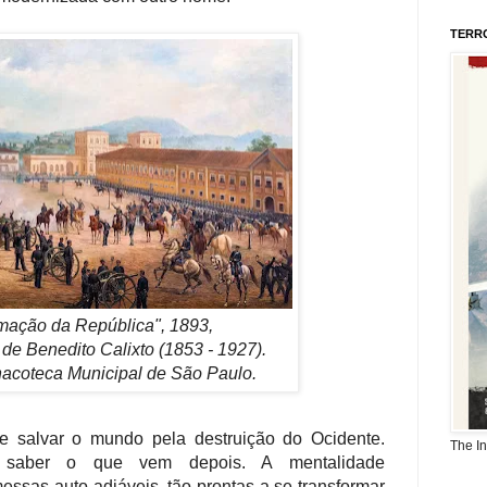
TERR
mação da República", 1893,
 de Benedito Calixto (1853 - 1927).
nacoteca Municipal de São Paulo.
e salvar o mundo pela destruição do Ocidente.
The I
ão saber o que vem depois. A mentalidade
essas auto-adiáveis, tão prontas a se transformar