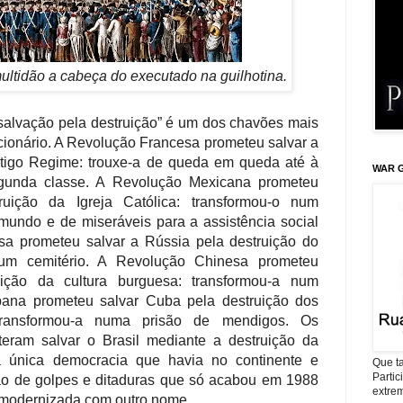
ultidão a cabeça do executado na guilhotina.
“salvação pela destruição” é um dos chavões mais
cionário. A Revolução Francesa prometeu salvar a
ntigo Regime: trouxe-a de queda em queda até à
WAR G
gunda classe. A Revolução Mexicana prometeu
uição da Igreja Católica: transformou-o num
mundo e de miseráveis para a assistência social
a prometeu salvar a Rússia pela destruição do
 num cemitério. A Revolução Chinesa prometeu
ição da cultura burguesa: transformou-a num
ana prometeu salvar Cuba pela destruição dos
: transformou-a numa prisão de mendigos. Os
meteram salvar o Brasil mediante a destruição da
 única democracia que havia no continente e
Que ta
Parti
o de golpes e ditaduras que só acabou em 1988
extrem
a modernizada com outro nome.