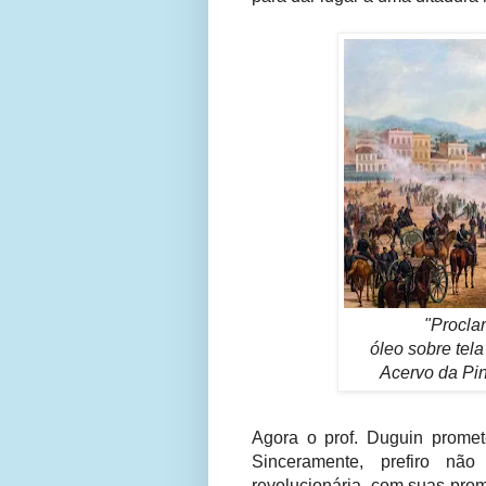
"Procla
óleo sobre tela
Acervo da Pi
Agora o prof. Duguin promet
Sinceramente, prefiro n
revolucionária, com suas prom