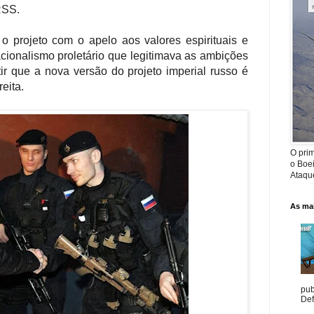
RSS.
 projeto com o apelo aos valores espirituais e
nacionalismo proletário que legitimava as ambições
tir que a nova versão do projeto imperial russo é
eita.
O prim
o Boe
Ataque
As mai
pub
Def