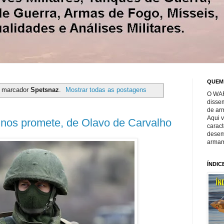
QUEM
m marcador
Spetsnaz
.
Mostrar todas as postagens
O WAR
disse
de ar
Aqui 
 nos promete, de Olavo de Carvalho
caract
desem
armam
ÍNDIC