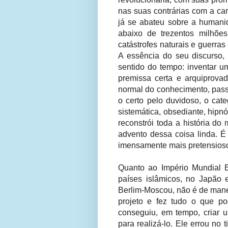
nas suas contrárias com a ca
já se abateu sobre a humanid
abaixo de trezentos milhõe
catástrofes naturais e guerra
A essência do seu discurso, 
sentido do tempo: inventar um
premissa certa e arquiprovad
normal do conhecimento, pass
o certo pelo duvidoso, o categ
sistemática, obsediante, hipn
reconstrói toda a história d
advento dessa coisa linda. É
imensamente mais pretensios
Quanto ao Império Mundial E
países islâmicos, no Japão 
Berlim-Moscou, não é de mane
projeto e fez tudo o que po
conseguiu, em tempo, criar 
para realizá-lo. Ele errou no