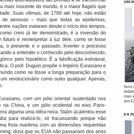
USS N
ra mais inocente do mundo, é o maior flagelo que
ade. Suas vítimas, de 1789 até hoje, não estão
s de pessoas – mais que todas as epidemias,
s entre nações mataram desde o início dos tempos.
como creio já ter demonstrado, é a inversão do
 futuro e reinterpretar à luz dele, como se fosse
a, o presente e o passado. Inverter o processo
ando a entender o conhecido pelo desconhecido,
órico pelo hipotético. É a falsificação estrutural,
ótica. O prof. Duguin propõe o Império Eurasiano e
o mundo como se fosse a longa preparação para o
 um revolucionário como outro qualquer. Apenas,
o.
Novo 
detalh
mais 
urasiano, com um pólo oriental sustentado nos
dos Es
e na China, e um pólo ocidental no eixo Paris-
ira alguma uma idéia nova. Stalin acalentou esse
E-8 J
dia para realizá-lo, só fracassando porque não
uma frota marítima com as dimensões requeridas
 timing: dizia que os EUA não passariam dos anos