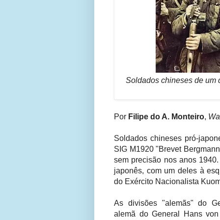
Soldados chineses de um d
Por
Filipe do A. Monteiro
,
War
Soldados chineses pró-japon
SIG M1920 "Brevet Bergmann" 
sem precisão nos anos 1940. 
japonês, com um deles à es
do Exército Nacionalista Kuo
As divisões "alemãs" do Ge
alemã do General
Hans von 