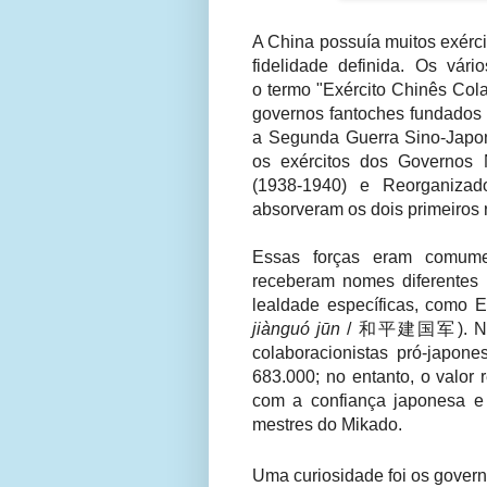
A China possuía muitos exérc
fidelidade definida. Os vári
o
termo "Exército Chinês Colab
governos fantoches fundados 
a Segunda Guerra Sino-Japo
os exércitos dos Governos 
(1938-1940) e Reorganizad
absorveram os dois primeiros 
Essas forças eram comume
receberam nomes diferentes 
lealdade específicas, como 
jiànguó jūn
/
和平建国军). No tot
colaboracionistas pró-japo
683.000; no entanto, o valor
com a confiança japonesa e 
mestres do Mikado.
Uma curiosidade foi os govern