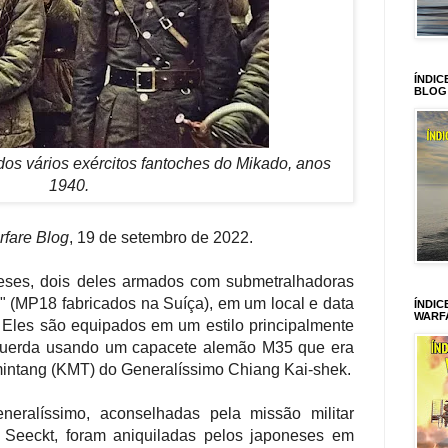
ÍNDIC
BLOG
os vários exércitos fantoches do Mikado, anos
1940.
fare Blog
, 19 de setembro de 2022.
eses, dois deles armados com submetralhadoras
(MP18 fabricados na Suíça), em um local e data
ÍNDIC
WARF
Eles são equipados em um estilo principalmente
querda usando um capacete alemão M35 que era
mintang (KMT) do Generalíssimo Chiang Kai-shek.
neralíssimo, aconselhadas pela missão militar
Seeckt, foram aniquiladas pelos japoneses em