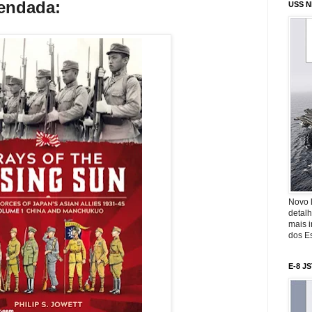
mendada:
USS N
Novo 
detalh
mais 
dos Es
E-8 J