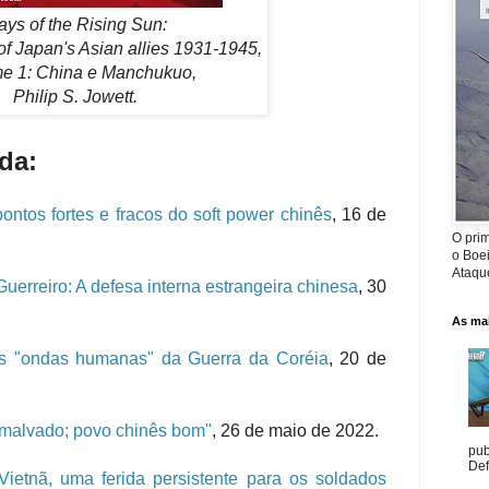
ays of the Rising Sun:
of Japan's Asian allies 1931-1945,
e 1: China e Manchukuo,
Philip S. Jowett.
da:
ontos fortes e fracos do soft power chinês
, 16 de
O prim
o Boe
Ataque
uerreiro: A defesa interna estrangeira chinesa
, 30
As mai
s "ondas humanas" da Guerra da Coréia
, 20 de
 malvado; povo chinês bom"
, 26 de maio de 2022.
pub
Def
Vietnã, uma ferida persistente para os soldados