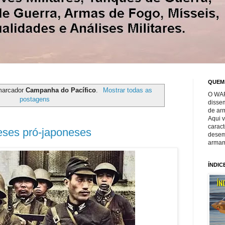
QUEM
marcador
Campanha do Pacífico
.
Mostrar todas as
O WAR
postagens
disse
de ar
Aqui 
caract
ses pró-japoneses
desem
armam
ÍNDIC