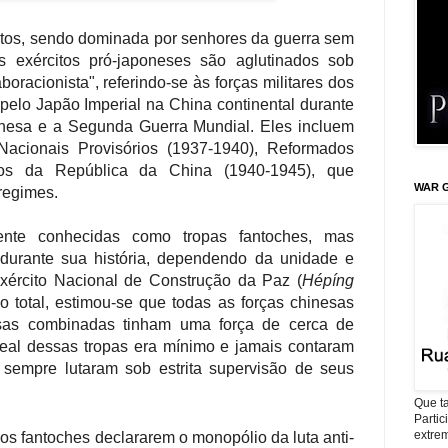
itos, sendo dominada por senhores da guerra sem
os exércitos pró-japoneses são aglutinados sob
oracionista", referindo-se às forças militares dos
pelo Japão Imperial na China continental durante
nesa e a Segunda Guerra Mundial. Eles incluem
Nacionais Provisórios (1937-1940), Reformados
os da República da China (1940-1945), que
WAR G
regimes.
nte conhecidas como tropas fantoches, mas
durante sua história, dependendo da unidade e
Exército Nacional de Construção da Paz (
Hépíng
al, estimou-se que todas as forças chinesas
nesas combinadas tinham uma força de cerca de
 real dessas tropas era mínimo e jamais contaram
sempre lutaram sob estrita supervisão de seus
Que ta
Parti
extrem
os fantoches declararem o monopólio da luta anti-