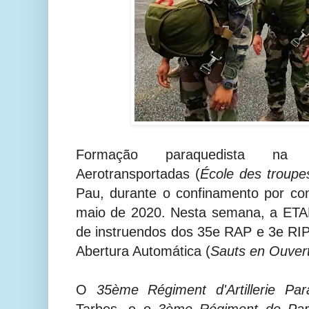
Formação paraquedista n
Aerotransportadas
(
École des troupe
Pau, durante o confinamento por co
maio de 2020. Nesta semana, a ETA
de instruendos dos 35e RAP e 3e RI
Abertura Automática
(
Sauts en Ouver
O
35ème Régiment d'Artillerie Para
Tarbes, e o
3ème Régiment de Parac