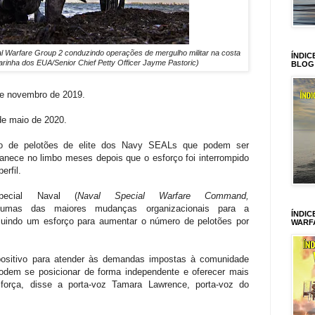
 Warfare Group 2 conduzindo operações de mergulho militar na costa
ÍNDIC
arinha dos EUA/Senior Chief Petty Officer Jayme Pastoric)
BLOG
de novembro de 2019.
de maio de 2020.
o de pelotões de elite dos Navy SEALs que podem ser
ece no limbo meses depois que o esforço foi interrompido
erfil.
ecial Naval (
Naval Special Warfare Command,
umas das maiores mudanças organizacionais para a
ÍNDIC
uindo um esforço para aumentar o número de pelotões por
WARF
positivo para atender às demandas impostas à comunidade
podem se posicionar de forma independente e oferecer mais
força, disse a porta-voz Tamara Lawrence, porta-voz do