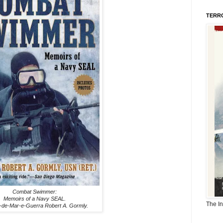
TERR
Combat Swimmer:
Memoirs of a Navy SEAL.
The I
-de-Mar-e-Guerra Robert A. Gormly.