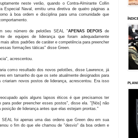
ruptamente neste verão, quando o Contra-Almirante Collin
 Especial Naval, emitiu uma diretiva de quatro páginas a
orno à boa ordem e disciplina para uma comunidade que
ÍNDIC
comportamento.
m seu número de pelotões SEAL "
APENAS DEPOIS
de
iente de equipes de liderança que foram adequadamente
 mais altos padrões de caráter e competência para preencher
nessas formações táticas" disse Green.
cia", acrescentou.
a como resultado dos novos pelotões, disse Lawrence, já
res em tamanho do que os sete atualmente designados para
 criariam novos postos de liderança, acrescentou. Era isso
PLAN
reocupado após alguns lapsos éticos é que precisamos ter
 para poder preencher esses postos", disse ela. "[Nós] não
posição de liderança antes que elas estejam prontas."
es SEAL foi apenas uma das ordens que Green deu em sua
ordenou o fim do que ele chamou de "desvio" da boa ordem e