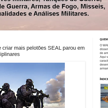
QUEM
O WAR
e criar mais pelotões SEAL parou em
disse
iplinares
de ar
Aqui 
caract
desem
armam
ÍNDIC