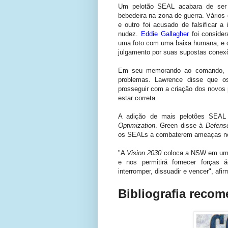
Um pelotão SEAL acabara de ser 
bebedeira na zona de guerra. Vários
e outro foi acusado de falsificar a
nudez.
Eddie Gallagher
foi consider
uma foto com uma baixa humana, e d
julgamento por suas supostas conexõ
Em seu memorando ao comando, Gre
problemas. Lawrence disse que o
prosseguir com a criação dos novos p
estar correta.
A adição de mais pelotões SEAL
Optimization
. Green disse à
Defens
os SEALs a combaterem ameaças no
"A
Vision 2030
coloca a NSW em um 
e nos permitirá fornecer forças á
interromper, dissuadir e vencer", afir
Bibliografia reco