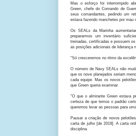
Mas o esforço foi interrompido ab
Green, chefe do Comando de Guerra
seus comandantes, pedindo um ret
estava fazendo manchetes por mau 
Os SEALs da Marinha aumentaria
prepararmos um inventário sufic
treinadas, certificadas e possuem os
as posições adicionais de liderança 
"Só cresceremos no ritmo da excelên
O número de Navy SEALs não mudari
que os nove planejados seriam meno
cada equipe. Mas os novos pelotões
que Green queria examinar.
"O que o almirante Green estava p
certeza de que temos o padrão certo
queremos levar as pessoas para uma 
Pausar a criação de novos pelotõ
carta de julho [de 2019]. A carta 
disciplina.