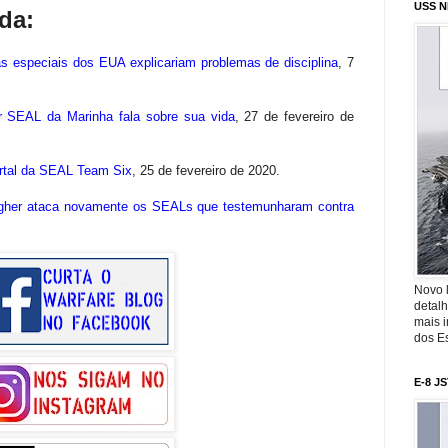
USS N
da:
ças especiais dos EUA explicariam problemas de disciplina
,
7
r SEAL da Marinha fala sobre sua vida
,
27 de fevereiro de
ortal da SEAL Team Six
,
25 de fevereiro de 2020.
gher ataca novamente os SEALs que testemunharam contra
Novo 
detalh
mais 
dos Es
E-8 J