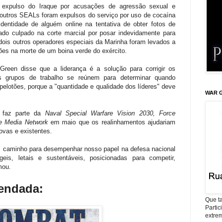
expulso do Iraque por acusações de agressão sexual e
 outros SEALs foram expulsos do serviço por uso de cocaína
 identidade de alguém online na tentativa de obter fotos de
ado culpado na corte marcial por posar indevidamente para
ois outros operadores especiais da Marinha foram levados a
es na morte de um boina verde do exército.
en disse que a liderança é a solução para corrigir os
s grupos de trabalho se reúnem para determinar quando
elotões, porque a "quantidade e qualidade dos líderes" deve
WAR G
 faz parte da
Naval Special Warfare Vision 2030, Force
e Media Network
em maio que os realinhamentos ajudariam
vas e existentes.
caminho para desempenhar nosso papel na defesa nacional
geis, letais e sustentáveis, posicionadas para competir,
mou.
mendada:
Que ta
Parti
extrem