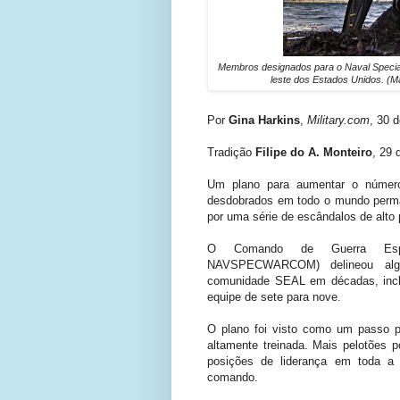
Membros designados para o Naval Special
leste dos Estados Unidos. (M
Por
Gina Harkins
,
Military.com
, 30 
Tradição
Filipe do A. Monteiro
, 29 
Um plano para aumentar o númer
desdobrados em todo o mundo perman
por uma série de escândalos de alto p
O Comando de Guerra Esp
NAVSPECWARCOM)
delineou alg
comunidade SEAL em décadas, incl
equipe de sete para nove.
O plano foi visto como um passo 
altamente treinada. Mais pelotões 
posições de liderança em toda a 
comando.