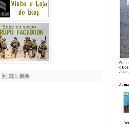
O prim
o Boe
Ataque
As mai
pub
Def