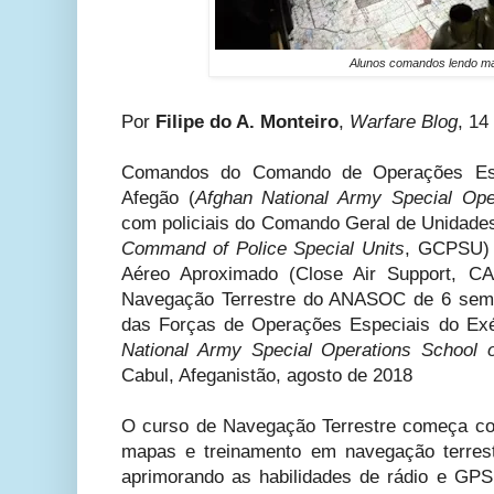
Alunos comandos lendo m
Por
Filipe do A. Monteiro
,
Warfare Blog
, 14
Comandos do Comando de Operações Espe
Afegão (
Afghan National Army Special Op
com policiais do Comando Geral de Unidades
Command of Police Special Units
,
GCPSU) a
Aéreo Aproximado (Close Air Support, C
Navegação Terrestre do ANASOC de 6 sema
das Forças de Operações Especiais
do Exé
National Army Special Operations School o
Cabul, Afeganistão,
agosto de 2018
O curso de Navegação Terrestre começa co
mapas e treinamento em navegação terres
aprimorando as habilidades de rádio e GP