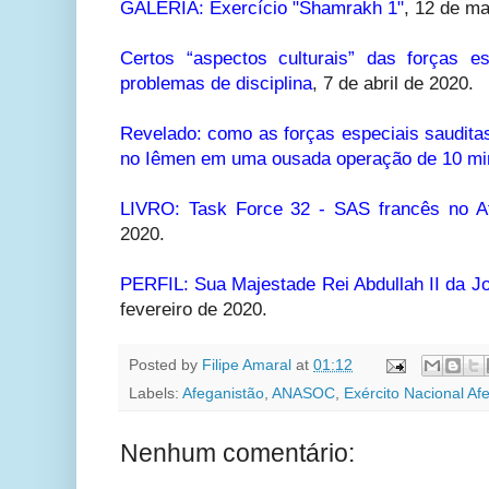
GALERIA: Exercício "Shamrakh 1"
, 12 de m
Certos “aspectos culturais” das forças e
problemas de disciplina
, 7 de abril de 2020.
Revelado: como as forças especiais saudita
no Iêmen em uma ousada operação de 10 mi
LIVRO: Task Force 32 - SAS francês no Af
2020.
PERFIL: Sua Majestade Rei Abdullah II da Jo
fevereiro de 2020.
Posted by
Filipe Amaral
at
01:12
Labels:
Afeganistão
,
ANASOC
,
Exército Nacional Af
Nenhum comentário: