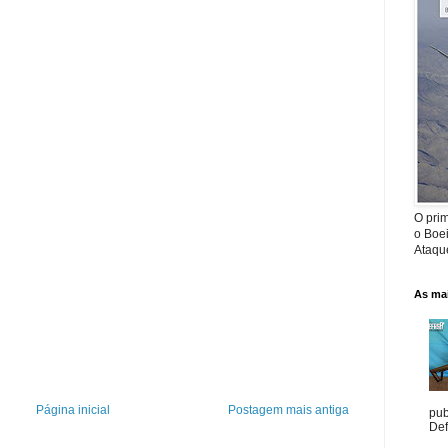
O prim
o Boe
Ataque
As mai
Página inicial
Postagem mais antiga
pub
Def