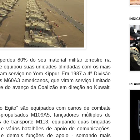
ÍNDIC
erdeu 80% do seu material militar terrestre na
 e equipou suas unidades blindadas com os mais
ram serviço no Yom Kippur. Em 1987 a 4ª Divisão
s M60A3 americanos, que viram serviço limitado
PLAN
te do avanço da Coalizão em direção ao Kuwait,
do Egito" são equipados com carros de combate
propulsados M109A5, lançadores múltiplos de
s de transporte M113; equipando duas brigadas
 e vários batalhões de apoio de comunicações,
o e demais funções de apoio - somando mais