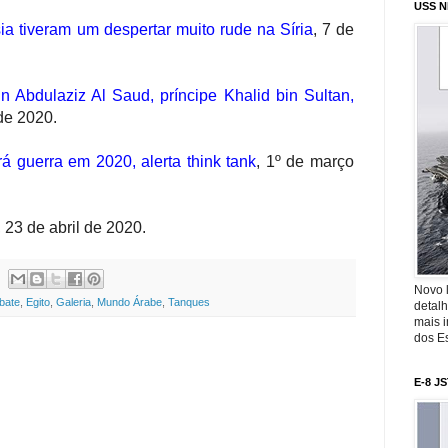
USS N
ia tiveram um despertar muito rude na Síria
,
7 de
n Abdulaziz Al Saud, príncipe Khalid bin Sultan,
de 2020.
rá guerra em 2020, alerta think tank
,
1º de março
,
23 de abril de 2020.
Novo 
bate
,
Egito
,
Galeria
,
Mundo Árabe
,
Tanques
detalh
mais 
dos Es
E-8 J