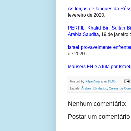
As forças de tanques da Rúss
fevereiro de 2020.
PERFIL: Khalid Bin Sultan Bi
Arábia Saudita
,
19 de janeiro 
Israel provavelmente enfrenta
de 2020.
Mausers FN e a luta por Israel
Posted by
Filipe Amaral
at
18:05
Labels:
Árabes
,
Blindados
,
Carros de Com
Nenhum comentário:
Postar um comentário