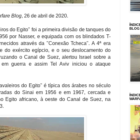
fare Blog
, 26 de abril de 2020.
ÍNDIC
BLOG
ros do Egito" foi a primeira divisão de tanques do
1956 por Nasser, e equipada com os blindados T-
rnecidos através da "Conexão Tcheca". A 4ª era
e do exército egípcio, e o seu deslocamento do
cruzando o Canal de Suez, alertou Israel sobre a
r em guerra e assim Tel Aviv iniciou o ataque
avaleiros do Egito" é típica dos árabes no século
tiradas do Sinai em 1956 e em 1967, cercada e
ÍNDIC
no Egito africano, à oeste do Canal de Suez, na
WARF
3.