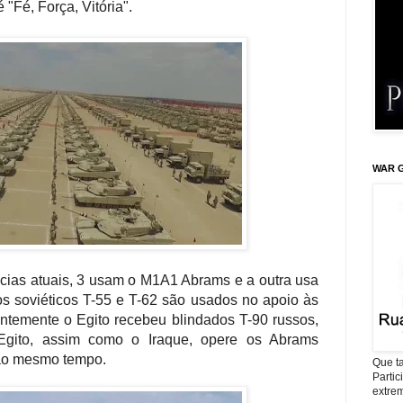
 "Fé, Força, Vitória".
WAR G
pcias atuais, 3 usam o M1A1 Abrams e a outra usa
s soviéticos T-55 e T-62 são usados no apoio às
entemente o Egito recebeu blindados T-90 russos,
gito, assim como o Iraque, opere os Abrams
 ao mesmo tempo.
Que ta
Parti
extrem