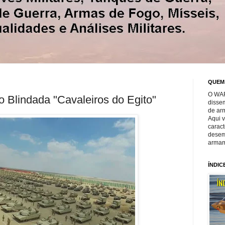
QUEM
O WAR
 Blindada "Cavaleiros do Egito"
disse
de ar
Aqui 
caract
desem
armam
ÍNDIC