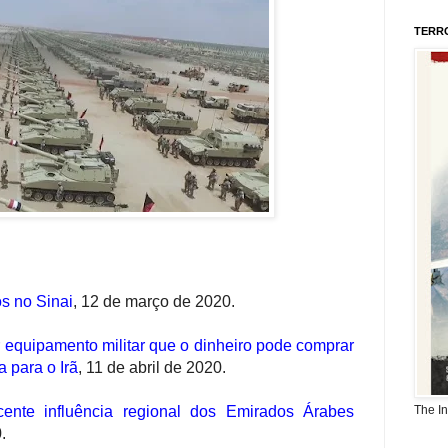
TERR
s no Sinai
, 12 de março de 2020.
 equipamento militar que o dinheiro pode comprar
 para o Irã
,
11 de abril de 2020.
cente influência regional dos Emirados Árabes
The I
.