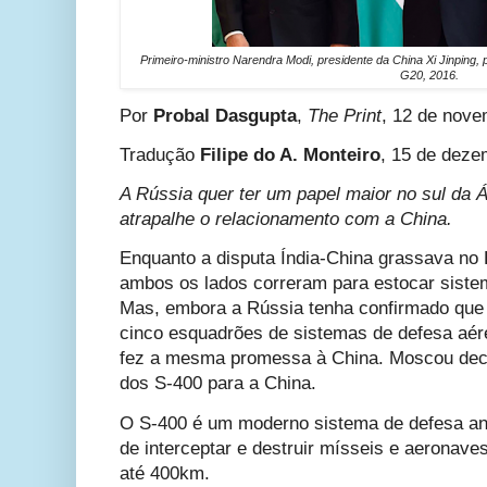
Primeiro-ministro Narendra Modi, presidente da China Xi Jinping, 
G20, 2016.
Por
Probal Dasgupta
,
The Print
, 12 de nove
Tradução
Filipe do A. Monteiro
, 15 de deze
A Rússia quer ter um papel maior no sul da
atrapalhe o relacionamento com a China.
Enquanto a disputa Índia-China grassava no 
ambos os lados correram para estocar siste
Mas, embora a Rússia tenha confirmado que 
cinco esquadrões de sistemas de defesa aére
fez a mesma promessa à China. Moscou deci
dos S-400 para a China.
O S-400 é um moderno sistema de defesa ant
de interceptar e destruir mísseis e aeronav
até 400km.