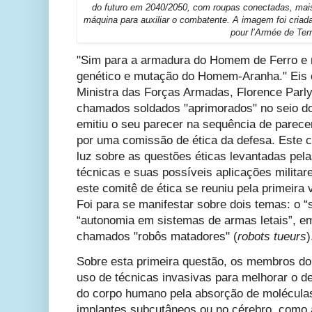
do futuro em 2040/2050, com roupas conectadas, mai
máquina para auxiliar o combatente. A imagem foi criad
pour l’Armée de Terr
"Sim para a armadura do Homem de Ferro e 
genético e mutação do Homem-Aranha." Eis 
Ministra das Forças Armadas, Florence Parl
chamados soldados "aprimorados" no seio do 
emitiu o seu parecer na sequência de parecer,
por uma comissão de ética da defesa. Este c
luz sobre as questões éticas levantadas pela
técnicas e suas possíveis aplicações militar
este comitê de ética se reuniu pela primeira
Foi para se manifestar sobre dois temas: o 
“autonomia em sistemas de armas letais”, em
chamados "robôs matadores" (
robots tueurs
)
Sobre esta primeira questão, os membros do
uso de técnicas invasivas para melhorar o d
do corpo humano pela absorção de moléculas
implantes subcutâneos ou no cérebro, como