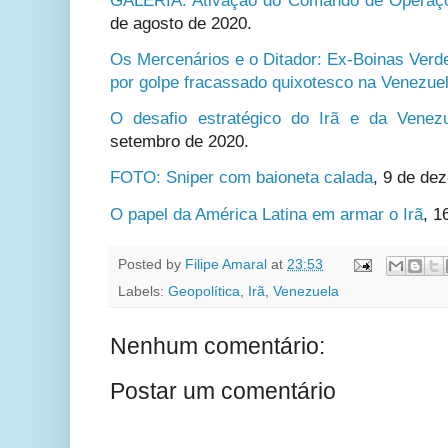
GALERIA: Ativação do Comando de Operaçõ
de agosto de 2020.
Os Mercenários e o Ditador: Ex-Boinas Ver
por golpe fracassado quixotesco na Venezue
O desafio estratégico do Irã e da Vene
setembro de 2020.
FOTO: Sniper com baioneta calada
, 9 de de
O papel da América Latina em armar o Irã
,
1
Posted by
Filipe Amaral
at
23:53
Labels:
Geopolítica
,
Irã
,
Venezuela
Nenhum comentário:
Postar um comentário