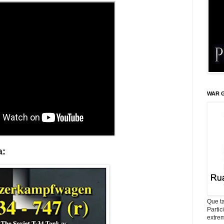
WAR G
a:
Que ta
Parti
extrem