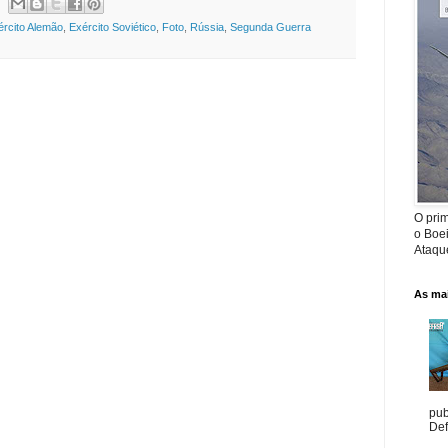
ército Alemão
,
Exército Soviético
,
Foto
,
Rússia
,
Segunda Guerra
O prim
o Boe
Ataque
As mai
pub
Def