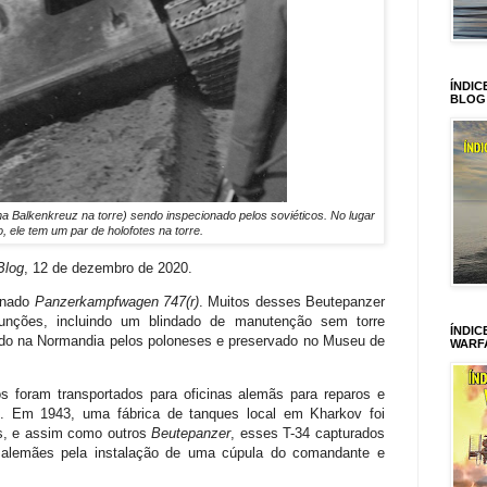
ÍNDIC
BLOG
 Balkenkreuz na torre) sendo inspecionado pelos soviéticos. No lugar
, ele tem um par de holofotes na torre.
Blog
, 12 de dezembro de 2020.
gnado
Panzerkampfwagen 747(r)
. Muitos desses Beutepanzer
funções, incluindo um blindado de manutenção sem torre
ÍNDIC
rado na Normandia pelos poloneses e preservado no Museu de
WARF
os foram transportados para oficinas alemãs para reparos e
s. Em 1943, uma fábrica de tanques local em Kharkov foi
s, e assim como outros
Beutepanzer
, esses T-34 capturados
 alemães pela instalação de uma cúpula do comandante e