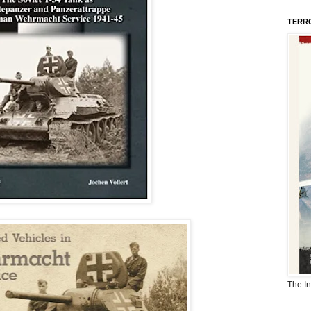
TERR
The I