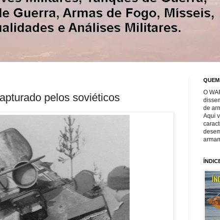
QUEM
O WAR
apturado pelos soviéticos
disse
de ar
Aqui 
caract
desem
armam
ÍNDIC