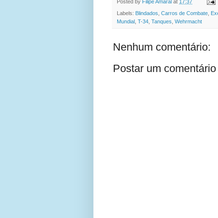
Posted by
Filipe Amaral
at
17:37
Labels:
Blindados
,
Carros de Combate
,
Ex
Mundial
,
T-34
,
Tanques
,
Wehrmacht
Nenhum comentário:
Postar um comentário