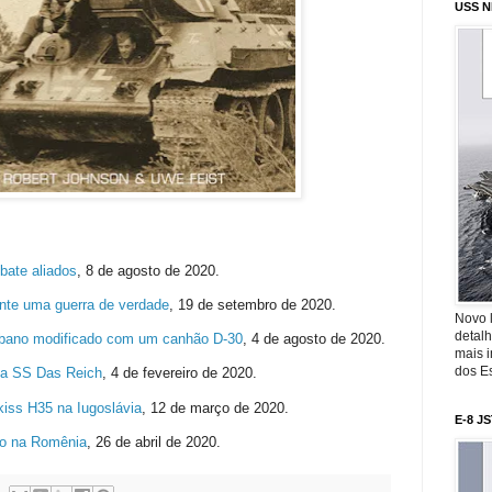
USS N
bate aliados
,
8 de agosto de 2020.
nte uma guerra de verdade
,
19 de setembro de 2020.
Novo 
detalh
bano modificado com um canhão D-30
,
4 de agosto de 2020.
mais 
dos Es
da SS Das Reich
, 4 de fevereiro de 2020.
iss H35 na Iugoslávia
,
12 de março de 2020.
E-8 J
ço na Romênia
,
26 de abril de 2020.