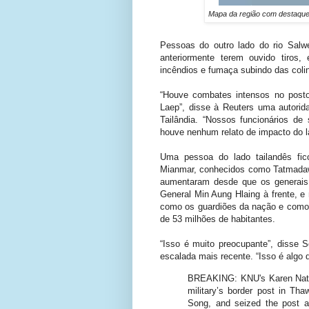
Mapa da região com destaque
Pessoas do outro lado do rio Salwe
anteriormente terem ouvido tiros
incêndios e fumaça subindo das coli
“Houve combates intensos no post
Laep”, disse à Reuters uma autorid
Tailândia. “Nossos funcionários de
houve nenhum relato de impacto do la
Uma pessoa do lado tailandês fico
Mianmar, conhecidos como Tatmadaw
aumentaram desde que os generais
General Min Aung Hlaing à frente,
e 
como os guardiões da nação e como a
de 53 milhões de habitantes.
“Isso é muito preocupante”, disse 
escalada mais recente. “Isso é algo 
BREAKING: KNU's Karen Natio
military’s border post in Th
Song, and seized the post ab