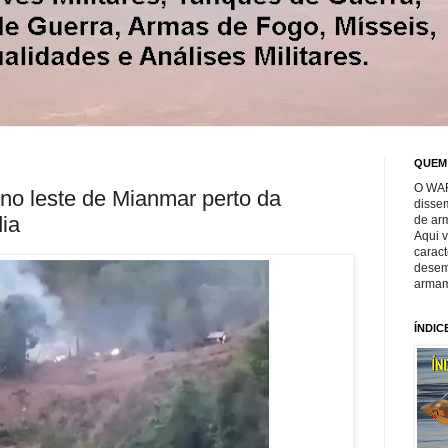
QUEM
O WAR
 no leste de Mianmar perto da
disse
dia
de ar
Aqui 
caract
desem
armam
ÍNDIC