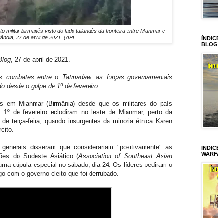
litar birmanês visto do lado tailandês da fronteira entre Mianmar e
lândia, 27 de abril de 2021. (AP)
ÍNDIC
BLOG
Blog
, 27 de abril de 2021.
s combates entre o Tatmadaw, as forças governamentais
o desde o golpe de 1º de fevereiro.
s em Mianmar (Birmânia) desde que os militares do país
º de fevereiro eclodiram no leste de Mianmar, perto da
 de terça-feira, quando insurgentes da minoria étnica Karen
cito.
generais disseram que considerariam "positivamente" as
ÍNDIC
WARF
es do Sudeste Asiático (
Association of Southeast Asian
ma cúpula especial no sábado, dia 24. Os líderes pediram o
go com o governo eleito que foi derrubado.