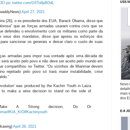
USS N
H3O
pic.twitter.com/G5To8pBDdL
rawaddyNews)
April 27, 2021
ira (26), o ex-presidente dos EUA, Barack Obama, disse que
lorosa" que as forças armadas usaram contra civis que se
ue defendeu o envolvimento com os militares como parte da
e seus dois mandatos, disse que apoiou os esforços dos
para sancionar os generais e deixar claro o custo de suas
forças armadas para impor sua vontade após uma década de
 será aceito pelo povo e não deve ser aceito pelo mundo em
que compartilhou no Twitter. “Os vizinhos de Mianmar devem
 rejeitado pelo povo só trará maior instabilidade, crise
lido.”
Novo 
evolution' was produced by the Kachin Youth in Laiza
detalh
n to make a wise decision to stand on the side of
mais 
dos Es
ke A Strong decision, Do Or
E-8 J
nmar
#KIA_KIO
#Kachinyouth
Hkawng)
April 26, 2021