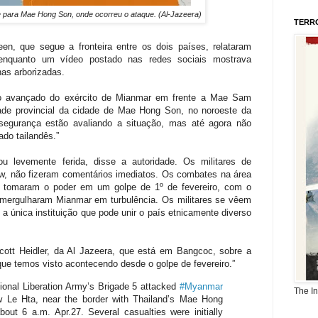
 para Mae Hong Son, onde ocorreu o ataque. (Al-Jazeera)
TERR
en, que segue a fronteira entre os dois países, relataram
, enquanto um vídeo postado nas redes sociais mostrava
nas arborizadas.
o avançado do exército de Mianmar em frente a Mae Sam
ade provincial da cidade de Mae Hong Son, no noroeste da
 segurança estão avaliando a situação, mas até agora não
do tailandês.”
u levemente ferida, disse a autoridade. Os militares de
, não fizeram comentários imediatos. Os combates na área
 tomaram o poder em um golpe de 1º de fevereiro, com o
mergulharam Mianmar em turbulência. Os militares se vêem
 única instituição que pode unir o país etnicamente diverso
Scott Heidler, da Al Jazeera, que está em Bangcoc, sobre a
que temos visto acontecendo desde o golpe de fevereiro.”
nal Liberation Army’s Brigade 5 attacked
#Myanmar
The I
aw Le Hta, near the border with Thailand’s Mae Hong
out 6 a.m. Apr.27. Several casualties were initially