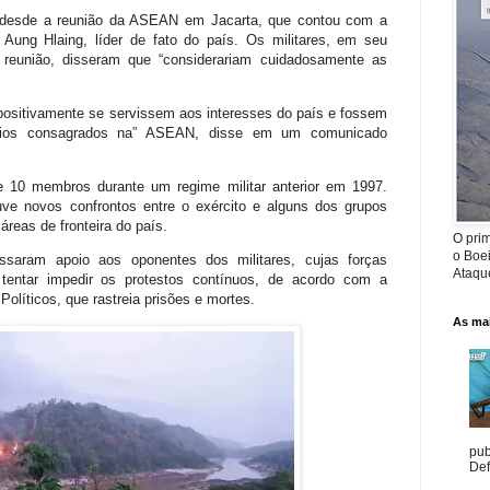
o desde a reunião da ASEAN em Jacarta, que contou com a
Aung Hlaing, líder de fato do país. Os militares, em seu
a reunião, disseram que “considerariam cuidadosamente as
positivamente se servissem aos interesses do país e fossem
ípios consagrados na” ASEAN, disse em um comunicado
e 10 membros durante um regime militar anterior em 1997.
uve novos confrontos entre o exército e alguns dos grupos
áreas de fronteira do país.
O prim
o Boe
saram apoio aos oponentes dos militares, cujas forças
Ataque
tentar impedir os protestos contínuos, de acordo com a
olíticos, que rastreia prisões e mortes.
As mai
pub
Def