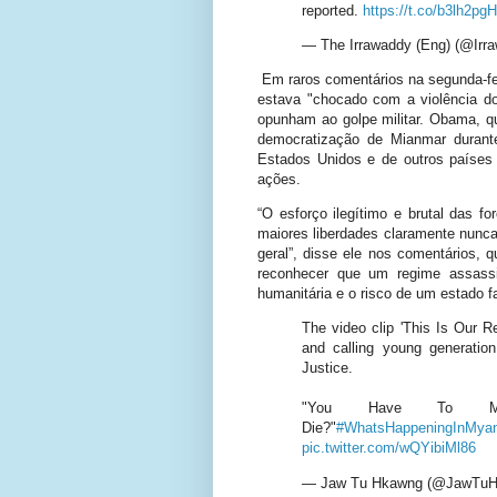
reported.
https://t.co/b3lh2pg
— The Irrawaddy (Eng) (@Ir
Em raros comentários na segunda-fe
estava "chocado com a violência do
opunham ao golpe militar. Obama, q
democratização de Mianmar durant
Estados Unidos e de outros países 
ações.
“O esforço ilegítimo e brutal das 
maiores liberdades claramente nunca
geral”, disse ele nos comentários, 
reconhecer que um regime assassino
humanitária e o risco de um estado fa
The video clip 'This Is Our R
and calling young generatio
Justice.
"You Have To Ma
Die?"
#WhatsHappeningInMya
pic.twitter.com/wQYibiMl86
— Jaw Tu Hkawng (@JawTu