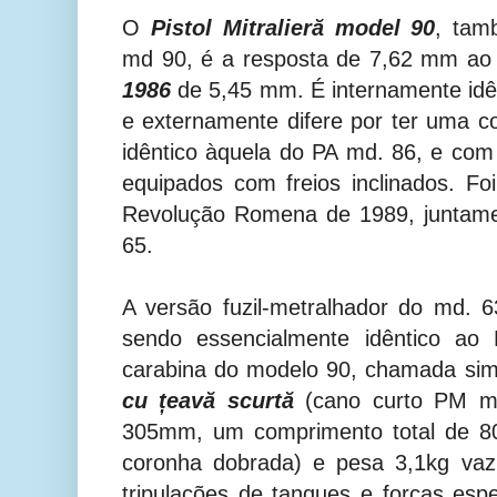
O
Pistol Mitralieră
model
90
, tam
md 90, é a resposta de 7,62 mm a
1986
de 5,45 mm. É internamente idê
e externamente difere por ter uma 
idêntico àquela do PA md. 86, e com 
equipados com freios inclinados. Fo
Revolução Romena de 1989, juntam
65.
A versão fuzil-metralhador do md.
sendo essencialmente idêntico ao 
carabina do modelo 90, chamada si
cu țeavă scurtă
(cano curto PM m
305mm, um comprimento total de
coronha dobrada) e pesa 3,1kg vazi
tripulações de tanques e forças esp