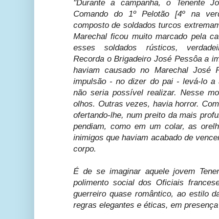
"Durante a campanha, o Tenente J
Comando do 1º Pelotão [4º na ver
composto de soldados turcos extremame
Marechal ficou muito marcado pela c
esses soldados rústicos, verdade
Recorda o Brigadeiro José Pessôa a i
haviam causado no Marechal José P
impulsão - no dizer do pai - levá-lo 
não seria possível realizar. Nesse 
olhos. Outras vezes, havia horror. Co
ofertando-lhe, num preito da mais prof
pendiam, como em um colar, as orel
inimigos que haviam acabado de vencer
corpo.
É de se imaginar aquele jovem Tene
polimento social dos Oficiais france
guerreiro quase romântico, ao estilo d
regras elegantes e éticas, em presença 