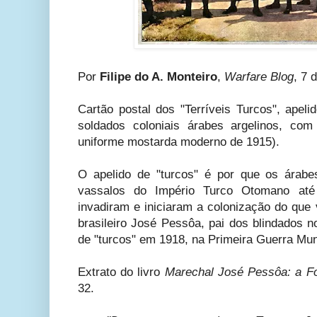
Por
Filipe do A. Monteiro
,
Warfare Blog
, 7 
Cartão postal dos "Terríveis Turcos", apel
soldados coloniais árabes argelinos, co
uniforme mostarda moderno de 1915).
O apelido de "turcos" é por que os árabe
vassalos do Império Turco Otomano até
invadiram e iniciaram a colonização do que v
brasileiro José Pessôa, pai dos blindados 
de "turcos" em 1918, na Primeira Guerra Mun
Extrato do livro
Marechal José Pessôa: a Fo
32.