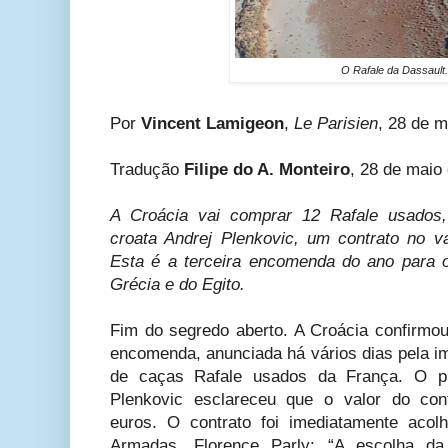
O Rafale da Dassault
Por
Vincent Lamigeon
,
Le Parisien
, 28 de m
Tradução
Filipe do A. Monteiro
, 28 de maio
A Croácia vai comprar 12 Rafale usados, 
croata Andrej Plenkovic, um contrato no v
Esta é a terceira encomenda do ano para 
Grécia e do Egito.
Fim do segredo aberto. A Croácia confirmou
encomenda, anunciada há vários dias pela i
de caças Rafale usados ​​da França. O pr
Plenkovic esclareceu que o valor do con
euros. O contrato foi imediatamente acol
Armadas, Florence Parly: “A escolha d