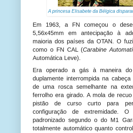
A princesa Elisabete da Bélgica dispa
Em 1963, a FN começou o desenv
5,56x45mm em antecipação à ado
maioria dos países da OTAN. O fuzi
como o FN CAL (
Carabine Automat
Automática Leve).
Era operado a gás à maneira do
duplamente interrompida na cabeça 
de uma rosca semelhante na ext
ferrolho era girado. A mola de recuo
pistão de curso curto para per
configuração de extremidade. O
padronizado segundo o do M1 Gara
totalmente automático quanto control