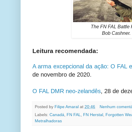
The FN FAL Battle R
Bob Cashner.
Leitura recomendada:
A arma excepcional da ação: O FAL 
de novembro de 2020.
O FAL DMR neo-zelandês
,
28 de dez
Posted by
Filipe Amaral
at
20:46
Nenhum comentá
Labels:
Canadá
,
FN FAL
,
FN Herstal
,
Forgotten We
Metralhadoras