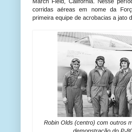
March Field, Califórnia. Nesse perí
corridas aéreas em nome da For
primeira equipe de acrobacias a jato d
Robin Olds (centro) com outros 
demonstração do P-8