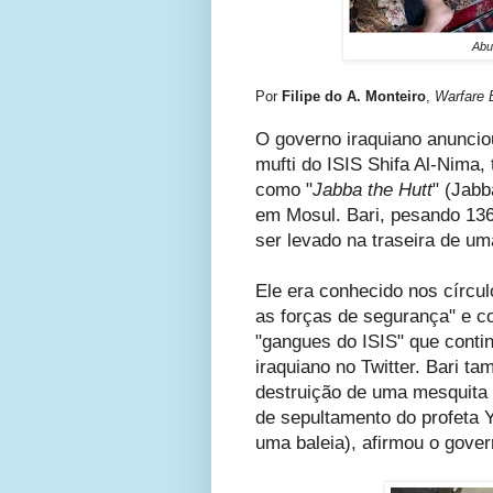
Abu
Por
Filipe do A. Monteiro
,
Warfare 
O governo iraquiano anunciou
mufti do ISIS
Shifa Al-Nima
como "
Jabba the Hutt
" (Jabb
em Mosul. Bari, pesando 136
ser levado na traseira de u
Ele
era conhecido nos círcul
as forças de segurança" e c
"gangues do ISIS" que conti
iraquiano no Twitter. Bari t
destruição de uma mesquita e
de sepultamento do profeta
uma baleia), afirmou o gover