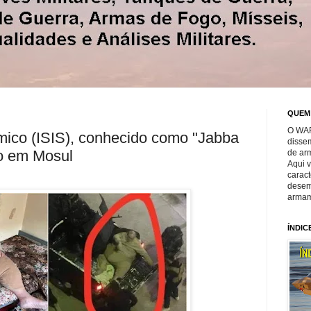
QUEM
O WAR
âmico (ISIS), conhecido como "Jabba
disse
do em Mosul
de ar
Aqui 
caract
desem
armam
ÍNDIC