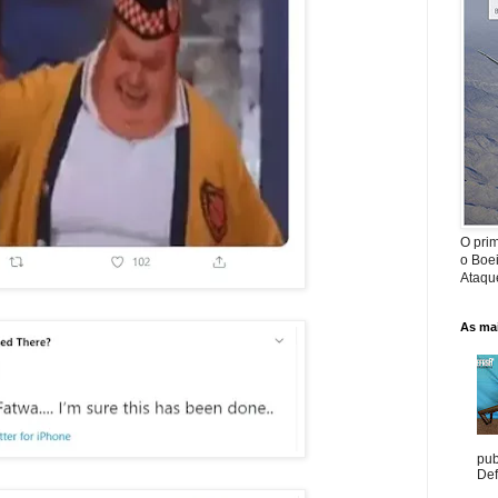
O prim
o Boe
Ataque
As mai
pub
Def