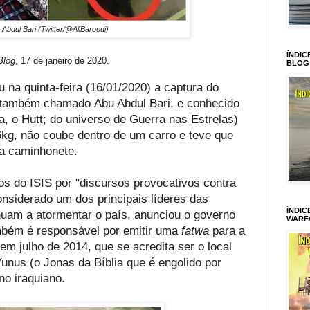
 Abdul Bari (Twitter/@AliBaroodi)
ÍNDIC
Blog
, 17 de janeiro de 2020.
BLOG
 na quinta-feira (16/01/2020) a captura do
, também chamado
Abu Abdul Bari
, e conhecido
a, o Hutt; do universo de Guerra nas Estrelas)
kg, não coube dentro de um carro e teve que
ma caminhonete.
os do ISIS por "discursos provocativos contra
onsiderado um dos principais líderes das
ÍNDIC
nuam a atormentar o país, anunciou o governo
WARF
ambém é responsável por emitir uma
fatwa
para a
m julho de 2014, que se acredita ser o local
Yunus
(o Jonas da Bíblia que é engolido por
no iraquiano.