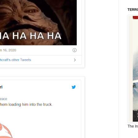
TERR
The I