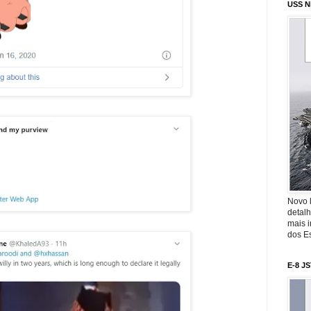
USS N
Novo 
detalh
mais 
dos Es
E-8 J