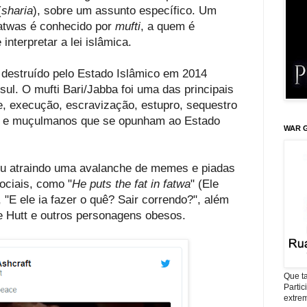
(
sharia
), sobre um assunto específico. Um
atwas é conhecido por
mufti
, a quem é
nterpretar a lei islâmica.
oi destruído pelo Estado Islâmico em 2014
ul. O mufti Bari/Jabba foi uma das principais
e, execução, escravização, estupro, sequestro
 e muçulmanos que se opunham ao Estado
WAR G
ou atraindo uma avalanche de memes e piadas
ociais, como "
He puts the fat in fatwa
" (Ele
 "E ele ia fazer o quê? Sair correndo?", além
 Hutt e outros personagens obesos.
Que ta
Parti
extrem