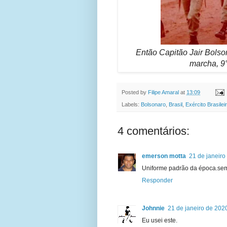
Então Capitão Jair Bolso
marcha, 9
Posted by
Filipe Amaral
at
13:09
Labels:
Bolsonaro
,
Brasil
,
Exército Brasilei
4 comentários:
emerson motta
21 de janeiro
Uniforme padrão da época.sem
Responder
Johnnie
21 de janeiro de 202
Eu usei este.