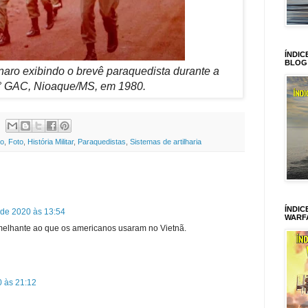
ÍNDIC
BLOG
naro exibindo o brevê paraquedista durante a
° GAC, Nioaque/MS, em 1980.
ro
,
Foto
,
História Militar
,
Paraquedistas
,
Sistemas de artilharia
ÍNDIC
 de 2020 às 13:54
WARF
elhante ao que os americanos usaram no Vietnã.
0 às 21:12