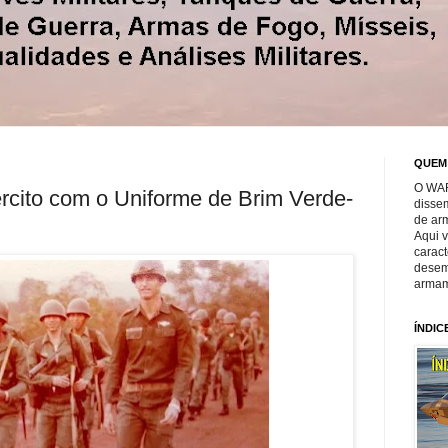
QUEM
O WAR
cito com o Uniforme de Brim Verde-
disse
de ar
Aqui 
caract
desem
armam
ÍNDIC