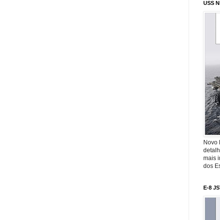
USS N
Novo 
detalh
mais 
dos Es
E-8 J