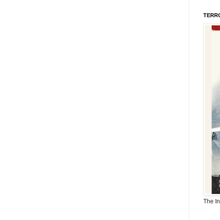
TERR
The I