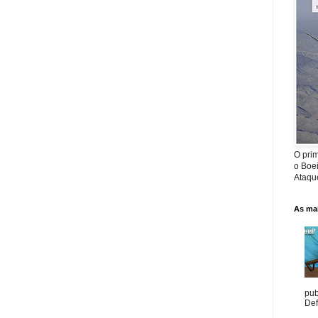
O prim
o Boe
Ataque
As mai
pub
Def