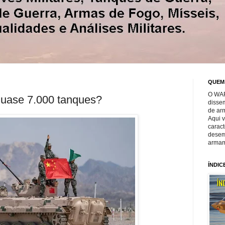
QUEM
O WAR
quase 7.000 tanques?
disse
de ar
Aqui 
caract
desem
armam
ÍNDIC