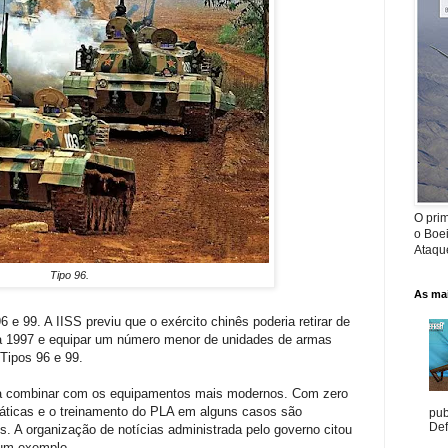
O prim
o Boe
Ataque
Tipo 96.
As mai
e 99. A IISS previu que o exército chinês poderia retirar de
 a 1997 e equipar um número menor de unidades de armas
Tipos 96 e 99.
ra combinar com os equipamentos mais modernos. Com zero
táticas e o treinamento do PLA em alguns casos são
pub
Def
. A organização de notícias administrada pelo governo citou
 um exemplo.