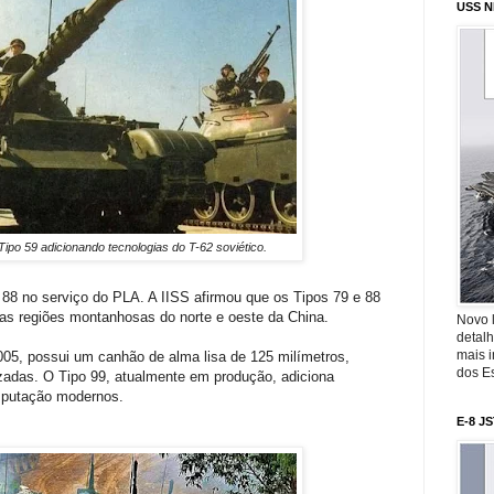
USS N
Tipo 59 adicionando tecnologias do T-62 soviético.
 88 no serviço do PLA. A IISS afirmou que os Tipos 79 e 88
s regiões montanhosas do norte e oeste da China.
Novo 
detalh
mais 
05, possui um canhão de alma lisa de 125 milímetros,
dos Es
zadas. O Tipo 99, atualmente em produção, adiciona
mputação modernos.
E-8 J