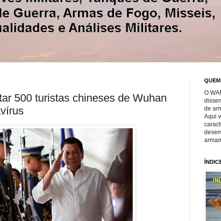
QUEM
O WAR
rtar 500 turistas chineses de Wuhan
disse
vírus
de ar
Aqui 
caract
desem
armam
ÍNDIC