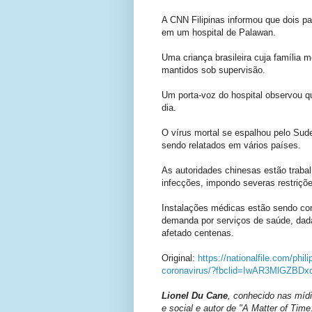
A CNN Filipinas informou que dois p
em um hospital de Palawan.
Uma criança brasileira cuja famíli
mantidos sob supervisão.
Um porta-voz do hospital observou qu
dia.
O vírus mortal se espalhou pelo Sud
sendo relatados em vários países.
As autoridades chinesas estão traba
infecções, impondo severas restriçõ
Instalações médicas estão sendo co
demanda por serviços de saúde, dada
afetado centenas.
Original:
https://nationalfile.com/phi
coronavirus/?fbclid=IwAR3MlGZBD
Lionel Du Cane
, conhecido nas míd
e social e autor de "A Matter of Tim