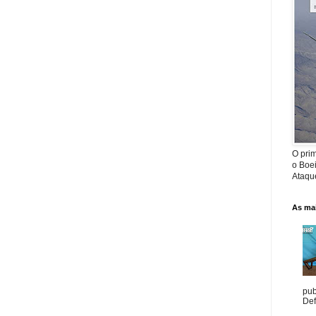
O prim
o Boe
Ataque
As mai
pub
Def