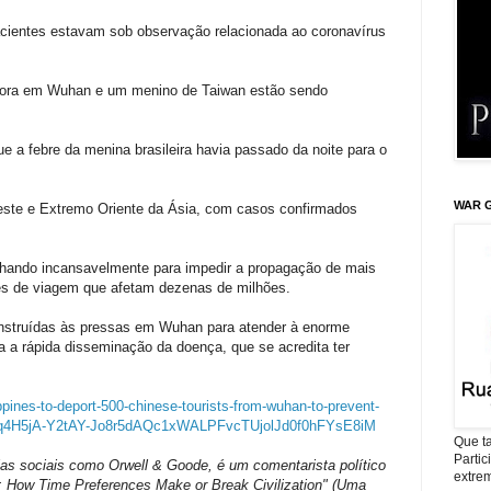
acientes estavam sob observação relacionada ao coronavírus
a mora em Wuhan e um menino de Taiwan estão sendo
e a febre da menina brasileira havia passado da noite para o
WAR G
este e Extremo Oriente da Ásia, com casos confirmados
lhando incansavelmente para impedir a propagação de mais
es de viagem que afetam dezenas de milhões.
nstruídas às pressas em Wuhan para atender à enorme
 a rápida disseminação da doença, que se acredita ter
lippines-to-deport-500-chinese-tourists-from-wuhan-to-prevent-
xq4H5jA-Y2tAY-Jo8r5dAQc1xWALPFvcTUjolJd0f0hFYsE8iM
Que ta
Parti
ias sociais como Orwell & Goode, é um comentarista político
extrem
e: How Time Preferences Make or Break Civilization" (
Uma