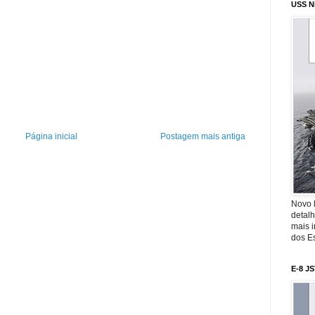
USS N
Página inicial
Postagem mais antiga
Novo 
detalh
mais 
dos Es
E-8 J