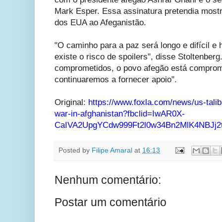
Mark Esper. Essa assinatura pretendia most
dos EUA ao Afeganistão.
"O caminho para a paz será longo e difícil 
existe o risco de spoilers", disse Stoltenber
comprometidos, o povo afegão está comprom
continuaremos a fornecer apoio".
Original:
https://www.foxla.com/news/us-talib
war-in-afghanistan?fbclid=IwAR0X-
CaIVA2UpgYCdw999Ft2l0w34Bn2MlK4NBJj2
Posted by
Filipe Amaral
at
16:13
Nenhum comentário:
Postar um comentário