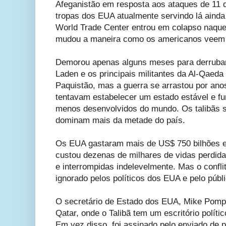
Afeganistão em resposta aos ataques de 11 
tropas dos EUA atualmente servindo lá aind
World Trade Center entrou em colapso naqu
mudou a maneira como os americanos veem
Demorou apenas alguns meses para derrubar 
Laden e os principais militantes da Al-Qaeda 
Paquistão, mas a guerra se arrastou por an
tentavam estabelecer um estado estável e f
menos desenvolvidos do mundo. Os talibãs 
dominam mais da metade do país.
Os EUA gastaram mais de US$ 750 bilhões e,
custou dezenas de milhares de vidas perdi
e interrompidas indelevelmente. Mas o confl
ignorado pelos políticos dos EUA e pelo públ
O secretário de Estado dos EUA, Mike Pompe
Qatar, onde o Talibã tem um escritório polít
Em vez disso, foi assinado pelo enviado de