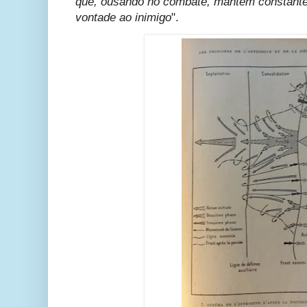
que, ousando no combate, mantém constanteme
vontade ao inimigo
".