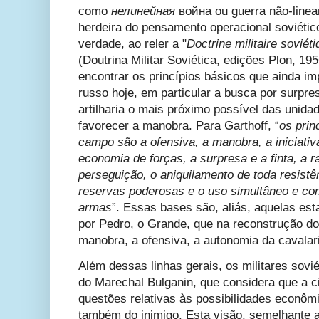
como
нелинейная
война ou guerra não-linea
herdeira do pensamento operacional soviéti
verdade, ao reler a "
Doctrine militaire soviét
(Doutrina Militar Soviética, edições Plon, 195
encontrar os princípios básicos que ainda i
russo hoje, em particular a busca por surpre
artilharia o mais próximo possível das unida
favorecer a manobra. Para Garthoff, “
os prin
campo são a ofensiva, a manobra, a iniciativ
economia de forças, a surpresa e a finta, a 
perseguição, o aniquilamento de toda resist
reservas poderosas e o uso simultâneo e co
armas
”. Essas bases são, aliás, aquelas est
por Pedro, o Grande, que na reconstrução do 
manobra, a ofensiva, a autonomia da cavalaria
Além dessas linhas gerais, os militares sovi
do Marechal Bulganin, que considera que a c
questões relativas às possibilidades econôm
também do inimigo. Esta visão, semelhante