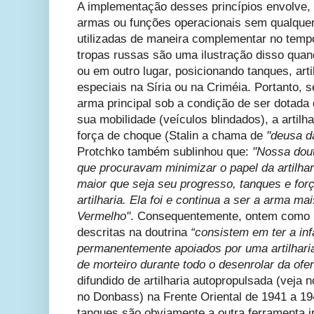
A implementação desses princípios envolve,
armas ou funções operacionais sem qualquer
utilizadas de maneira complementar no temp
tropas russas são uma ilustração disso qua
ou em outro lugar, posicionando tanques, arti
especiais na Síria ou na Criméia. Portanto, s
arma principal sob a condição de ser dotad
sua mobilidade (veículos blindados), a artilha
força de choque (Stalin a chama de
"deusa d
Protchko também sublinhou que:
"Nossa doutr
que procuravam minimizar o papel da artilha
maior que seja seu progresso, tanques e for
artilharia. Ela foi e continua a ser a arma m
Vermelho"
. Consequentemente, ontem como ho
descritas na doutrina
“consistem em ter a inf
permanentemente apoiados por uma artilharia
de morteiro durante todo o desenrolar da ofe
difundido de artilharia autopropulsada (veja
no Donbass) na Frente Oriental de 1941 a 1
tanques são obviamente a outra ferramenta 