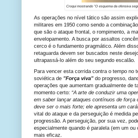
Croqui mostrando "O esquema da ofensiva segun
As operações no nível tático são assim expl
militares em 1950 como sendo a combinação
que são o ataque frontal, o rompimento, a ma
envelopamento. A busca por assaltos concênt
cerco é o fundamento pragmático. Além disso
retaguarda devem ser buscados neste desejo
ultrapassá-lo além do seu segundo escalão.
Para vencer esta corrida contra o tempo no te
soviética de
"Força viva"
do progresso, dan
operações que aumentam gradualmente de t
momento certo:
“A arte de conduzir uma ope
em saber lançar ataques contínuos de força 
deve ser o mais forte; ele apresenta um car
vital do ataque e da perseguição é medida p
progressão. A perseguição, por sua vez, pode
especialmente quando é paralela (em um ou d
mais eficaz.