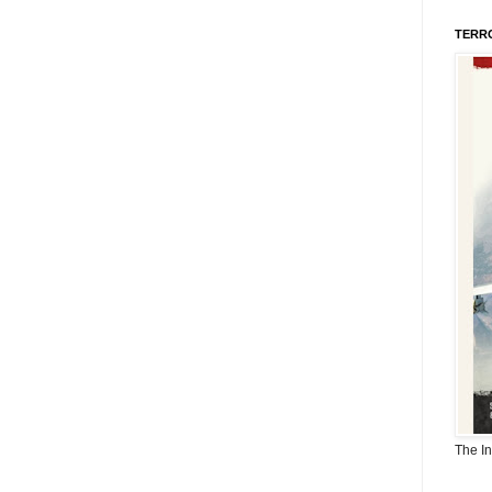
TERR
The I