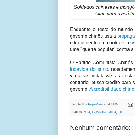
Soldados chineses e mongói
Altai, para avisá-
Enquanto o resto do mundo lu
governo chinês usa a
propaga
o firmemente em controle, mo
uma "guerra popular" contra a
O Partido Comunista Chinês p
indevida do surto
, notadamen
vírus se instalasse às cus
contrário, busca crédito para
governo.
A credibilidade chin
Posted by
Filipe Amaral
at
11:04
Labels:
Ásia
,
Cavalaria
,
China
,
Foto
Nenhum comentário: