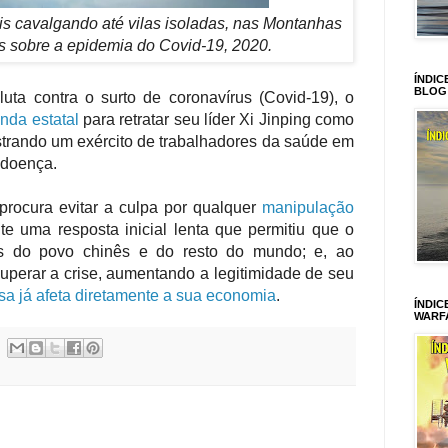
s cavalgando até vilas isoladas, nas Montanhas
las sobre a epidemia do Covid-19, 2020.
ÍNDIC
BLOG
ta contra o surto de coronavírus (Covid-19), o
nda estatal
para retratar seu líder Xi Jinping como
strando um exército de trabalhadores da saúde em
 doença.
rocura evitar a culpa por qualquer
manipulação
te uma resposta inicial lenta que permitiu que o
tas do povo chinês e do resto do mundo; e, ao
 superar a crise, aumentando a legitimidade de seu
esa já afeta diretamente a sua economia
.
ÍNDIC
WARF