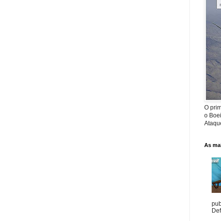
O prim
o Boe
Ataque
As mai
pub
Def