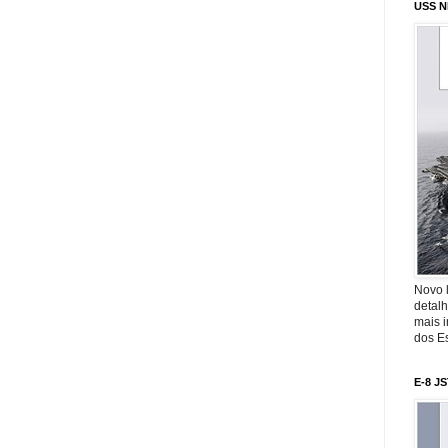
USS N
Novo 
detalh
mais 
dos Es
E-8 J