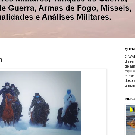
QUEM
O WAR
m
disse
de ar
Aqui 
caract
desem
armam
ÍNDIC