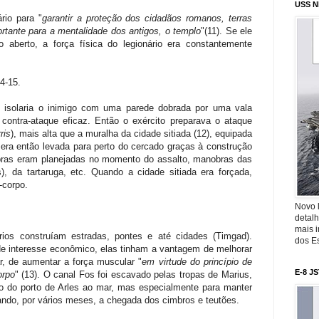
USS N
ário para "
garantir a proteção dos cidadãos romanos, terras
rtante para a mentalidade dos antigos, o templo
"(11). Se ele
 aberto, a força física do legionário era constantemente
4-15.
o isolaria o inimigo com uma parede dobrada por uma vala
r contra-ataque eficaz. Então o exército preparava o ataque
rris
), mais alta que a muralha da cidade sitiada (12), equipada
 era então levada para perto do cercado graças à construção
bras eram planejadas no momento do assalto, manobras das
es), da tartaruga, etc. Quando a cidade sitiada era forçada,
corpo.
Novo 
detalh
mais 
rios construíam estradas, pontes e até cidades (Timgad).
dos Es
e interesse econômico, elas tinham a vantagem de melhorar
ar, de aumentar a força muscular "
em virtude do princípio de
E-8 J
orpo
" (13). O canal Fos foi escavado pelas tropas de Marius,
so do porto de Arles ao mar, mas especialmente para manter
ando, por vários meses, a chegada dos cimbros e teutões.