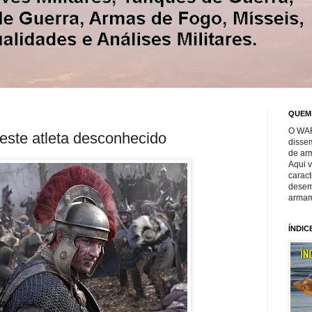
QUEM
O WAR
este atleta desconhecido
disse
de ar
Aqui 
caract
desem
armam
ÍNDIC