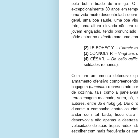
pelo butim tirado do inimigo. O
excepcionalmente 30 anos em tempos
uma vida muito descontrolada sobre
geral, uma boa saúde, uma boa visã
fato, uma altura elevada não era u
jovem engajado, tendo pronunciado 
pôde entrar no exército para uma carr
(2)
LE BOHEC Y. –
L’armée r
(3)
CONNOLY P. –
Vingt ans d
(4)
CÉSAR. –
De bello gallic
soldados romanos).
Com um armamento defensivo qu
armamento ofensivo compreendendo 
bagagem (
sarcinae
) representado por
de cozinha, tais como a panela-ma
terraplenagem:machado, serra, pá, 
autores, entre 35 e 45kg (5). Daí o
durante a campanha contra os cimb
andar com tal fardo, ficou claro
desenvolvia não apenas a destrez
velocidade de suas tropas reduzindo
escolher com mais frequência os cam