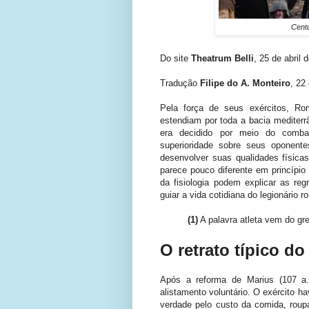
Centu
Do site
Theatrum Belli
, 25 de abril 
Tradução
Filipe do A. Monteiro
, 22
Pela força de seus exércitos, Ro
estendiam por toda a bacia mediterrâ
era decidido por meio do comba
superioridade sobre seus oponent
desenvolver suas qualidades físicas
parece pouco diferente em princípio 
da fisiologia podem explicar as re
guiar a vida cotidiana do legionário 
(1)
A palavra atleta vem do g
O retrato típico d
Após a reforma de Marius (107 a.C.
alistamento voluntário. O exército h
verdade pelo custo da comida, rou