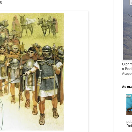
6.
O prim
o Boe
Ataque
As mai
pub
Def