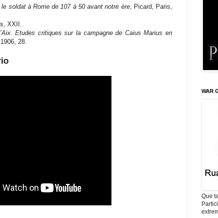
 le soldat à Rome de 107 à 50 avant notre ère
, Picard, Paris,
, XXII.
d’Aix. Etudes critiques sur la campagne de Caius Marius en
 1906, 28.
rio
WAR G
Que ta
Parti
extrem