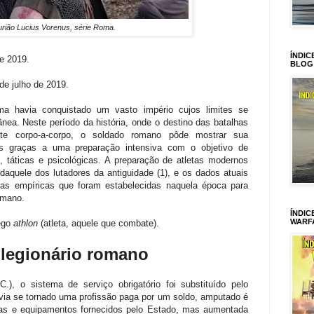
rião Lucius Vorenus, série Roma.
ÍNDIC
de 2019.
BLOG
 de julho de 2019.
ma havia conquistado um vasto império cujos limites se
nea. Neste período da história, onde o destino das batalhas
te corpo-a-corpo, o soldado romano pôde mostrar sua
es graças a uma preparação intensiva com o objetivo de
, táticas e psicológicas. A preparação de atletas modernos
daquele dos lutadores da antiguidade (1), e os dados atuais
gras empíricas que foram estabelecidas naquela época para
romano.
ÍNDIC
WARF
rego
athlon
(atleta, aquele que combate).
o legionário romano
), o sistema de serviço obrigatório foi substituído pelo
avia se tornado uma profissão paga por um soldo, amputado é
pas e equipamentos fornecidos pelo Estado, mas aumentada