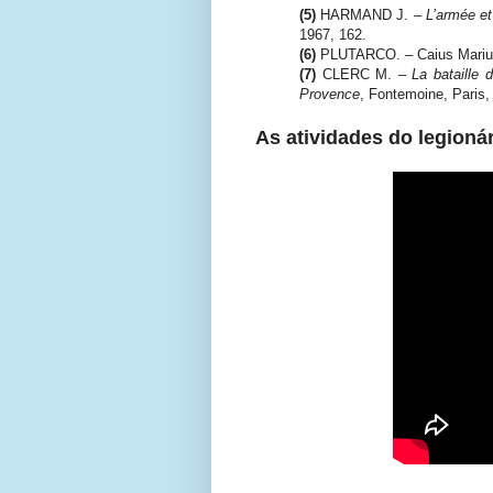
(5)
HARMAND J. –
L’armée et
1967, 162.
(6)
PLUTARCO. – Caius Marius
(7)
CLERC M. –
La bataille 
Provence
, Fontemoine, Paris,
As atividades do legioná