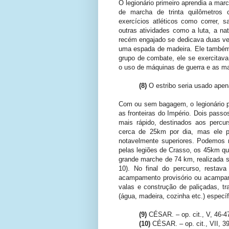
O legionário primeiro aprendia a mar
de marcha de trinta quilômetros
exercícios atléticos como correr, 
outras atividades como a luta, a na
recém engajado se dedicava duas v
uma espada de madeira. Ele também
grupo de combate, ele se exercitava
o uso de máquinas de guerra e as ma
(8)
O estribo seria usado apena
Com ou sem bagagem, o legionário per
as fronteiras do Império. Dois pass
mais rápido, destinados aos percur
cerca de 25km por dia, mas ele po
notavelmente superiores. Podemos 
pelas legiões de Crasso, os 45km que
grande marche de 74 km, realizada
10). No final do percurso, restava
acampamento provisório ou acampam
valas e construção de paliçadas, tr
(água, madeira, cozinha etc.) especí
(9)
CÉSAR. – op. cit., V, 46-4
(10)
CÉSAR. – op. cit., VII, 39