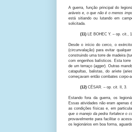
A guerra, função principal do legion
aráveis e, o que não é o menos impo
está sitiando ou lutando em campo
solicitada.
(11)
LE BOHEC Y. – op. cit., 1
Desde o início do cerco, o exércit
(circunvalação) para evitar qualque
construindo uma torre de madeira (
tu
com engenhos balísticos. Esta torre
de um terraço (
agger
). Outras mano
catapultas, balistas, do aríete (ari
começavam então combates corpo-a-
(12)
CÉSAR. – op. cit. Il, 3.
Estando fora da guerra, os legioná
Essas atividades não eram apenas d
as condições físicas e, em particul
que o manejo da pedra fortalece o c
provavelmente para facilitar o aces
os legionários em boa forma, aguard