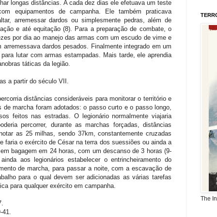
char longas distâncias. A cada dez dias ele efetuava um teste
 com equipamentos de campanha. Ele também praticava
TERR
saltar, arremessar dardos ou simplesmente pedras, além de
tação e até equitação (8). Para a preparação de combate, o
ezes por dia ao manejo das armas com um escudo de vime e
 arremessava dardos pesados. Finalmente integrado em um
 para lutar com armas estampadas. Mais tarde, ele aprendia
nobras táticas da legião.
s a partir do século VII.
corria distâncias consideráveis para monitorar o território e
os de marcha foram adotados: o passo curto e o passo longo,
sos feitos nas estradas. O legionário normalmente viajaria
deria percorrer, durante as marchas forçadas, distâncias
notar as 25 milhas, sendo 37km, constantemente cruzadas
 faria o exército de César na terra dos suessiões ou ainda a
 sem bagagem em 24 horas, com um descanso de 3 horas (9-
 ainda aos legionários estabelecer o entrincheiramento do
ento de marcha, para passar a noite, com a escavação de
abalho para o qual devem ser adicionadas as várias tarefas
fica para qualquer exército em campanha.
The I
7.
-41.