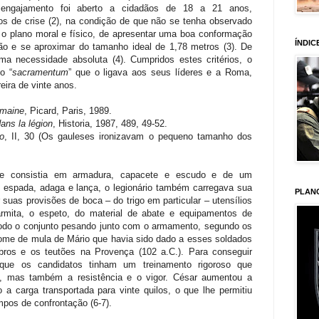
 engajamento foi aberto a cidadãos de 18 a 21 anos,
 de crise (2), na condição de que não se tenha observado
 o plano moral e físico, de apresentar uma boa conformação
ÍNDIC
o e se aproximar do tamanho ideal de 1,78 metros (3). De
ma necessidade absoluta (4). Cumpridos estes critérios, o
o “
sacramentum
” que o ligava aos seus líderes e a Roma,
eira de vinte anos.
omaine
, Picard, Paris, 1989.
ans la légion
, Historia, 1987, 489, 49-52.
o
, II, 30 (Os gauleses ironizavam o pequeno tamanho dos
e consistia em armadura, capacete e escudo e de um
espada, adaga e lança, o legionário também carregava sua
PLAN
 suas provisões de boca – do trigo em particular – utensílios
rmita, o espeto, do material de abate e equipamentos de
todo o conjunto pesando junto com o armamento, segundo os
 nome de mula de Mário que havia sido dado a esses soldados
ros e os teutões na Provença (102 a.C.). Para conseguir
 que os candidatos tinham um treinamento rigoroso que
a, mas também a resistência e o vigor. César aumentou a
 a carga transportada para vinte quilos, o que lhe permitiu
pos de confrontação (6-7).