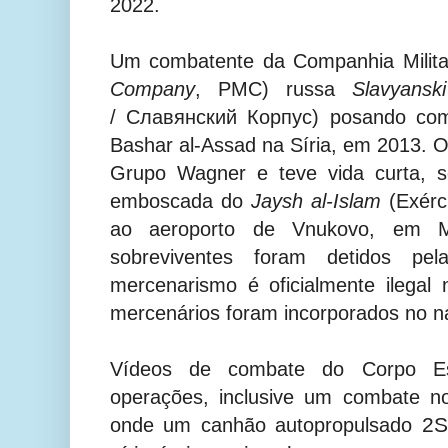
2022.
Um combatente da Companhia Militar
Company
, PMC) russa
Slavyansk
/
Славянский Корпус
) posando com
Bashar al-Assad na Síria, em 2013. 
Grupo Wagner e teve vida curta, 
emboscada do
Jaysh al-Islam
(Exérci
ao aeroporto de Vnukovo, em M
sobreviventes foram detidos pel
mercenarismo é oficialmente ilegal
mercenários foram incorporados no 
Vídeos de combate do Corpo Es
operações, inclusive um combate 
2S
onde um canhão autopropulsado