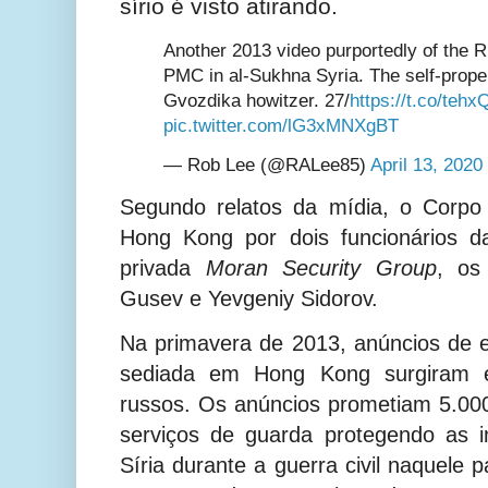
sírio é visto atirando.
Another 2013 video purportedly of the 
PMC in al-Sukhna Syria. The self-propel
Gvozdika howitzer. 27/
https://t.co/te
pic.twitter.com/lG3xMNXgBT
— Rob Lee (@RALee85)
April 13, 2020
Segundo relatos da mídia, o Corpo 
Hong Kong por dois funcionários 
privada
Moran Security Group
, os
Gusev e Yevgeniy Sidorov.
Na primavera de 2013, anúncios de
sediada em Hong Kong surgiram em
russos. Os anúncios prometiam 5.00
serviços de guarda protegendo as i
Síria durante a guerra civil naquele 