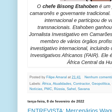
O
chefe Bisong Etahoben
é um j
camaronês e governante tradicional.
internacional e participou de v
transnacionais. Etahoben ganhou
Jornalista Investigativo em Camarõe
membro de vários órgãos profiss
investigativo internacional, incluin
Investigativos Africanos (FAIR). Ele 
África Central da H
Posted by
Filipe Amaral
at
21:41
Nenhum comentá
Labels:
África
,
Atualidades
,
Contractor
,
Geopolítica
,
Notícias
,
PMC
,
Rússia
,
Sahel
,
Savana
terça-feira, 8 de fevereiro de 2022
ENTREVISTA: Mercenários Wagne