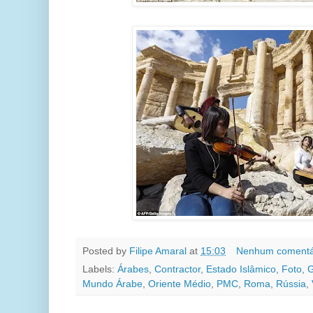
Posted by
Filipe Amaral
at
15:03
Nenhum comentá
Labels:
Árabes
,
Contractor
,
Estado Islâmico
,
Foto
,
G
Mundo Árabe
,
Oriente Médio
,
PMC
,
Roma
,
Rússia
,