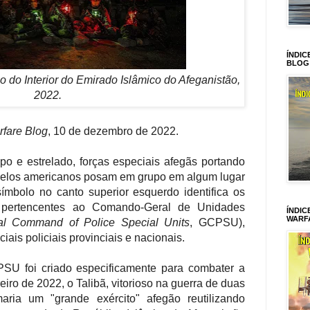
ÍNDIC
BLOG
o do Interior do Emirado Islâmico do Afeganistão,
2022.
fare Blog
, 10 de dezembro de 2022.
po e estrelado, forças especiais afegãs portando
elos americanos posam em grupo em algum lugar
mbolo no canto superior esquerdo identifica os
 pertencentes ao Comando-Geral de Unidades
ÍNDIC
WARF
al Command of Police Special Units
, GCPSU),
iais policiais provinciais e nacionais.
PSU foi criado especificamente para combater a
eiro de 2022, o Talibã, vitorioso na guerra de duas
aria um "grande exército" afegão reutilizando