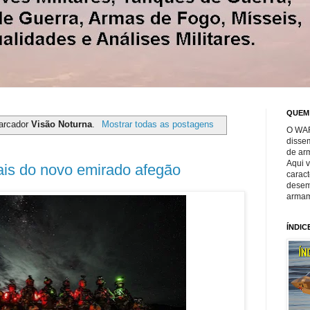
QUEM
arcador
Visão Noturna
.
Mostrar todas as postagens
O WAR
disse
de ar
Aqui 
is do novo emirado afegão
caract
desem
armam
ÍNDIC