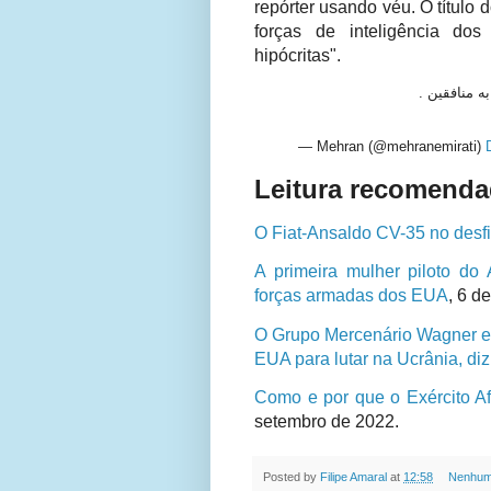
repórter usando véu. O título d
forças de inteligência do
hipócritas".
 به منافقین
— Mehran (@mehranemirati)
Leitura recomenda
O Fiat-Ansaldo CV-35 no desfil
A primeira mulher piloto do 
forças armadas dos EUA
, 6 d
O Grupo Mercenário Wagner es
EUA para lutar na Ucrânia, di
Como e por que o Exército Af
setembro de 2022.
Posted by
Filipe Amaral
at
12:58
Nenhum