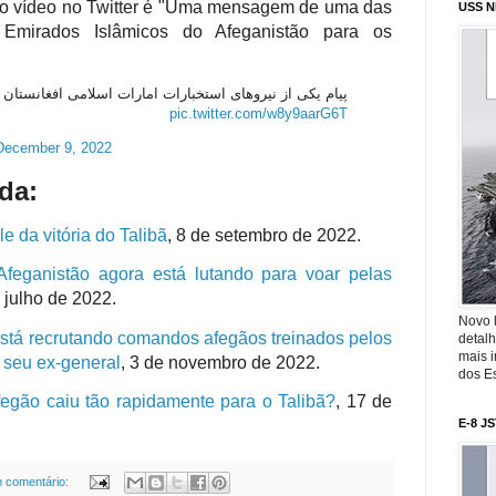
o vídeo no Twitter é "
Uma mensagem de uma das
USS N
s Emirados Islâmicos do Afeganistão para os
پیام یکی از نیروهای استخبارات امارات اسلامی افغانستان .
pic.twitter.com/w8y9aarG6T
December 9, 2022
da:
e da vitória do Talibã
,
8 de setembro de 2022.
Afeganistão agora está lutando para voar pelas
e julho de 2022.
Novo 
tá recrutando comandos afegãos treinados pelos
detalh
mais 
z seu ex-general
,
3 de novembro de 2022.
dos Es
egão caiu tão rapidamente para o Talibã?
,
17 de
E-8 J
 comentário: