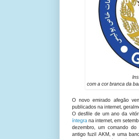
In
com a cor branca da ba
O novo emirado afegão vem
publicados na internet, geral
O desfile de um ano da vitó
íntegra
na internet, em setemb
dezembro, um comando do 
antigo fuzil AKM, e uma band