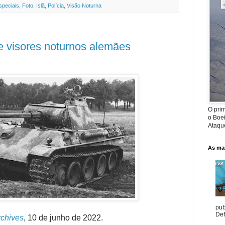
speciais
,
Foto
,
Islã
,
Polícia
,
Visão Noturna
re visores noturnos alemães
O prim
o Boe
Ataque
As mai
pub
Def
rchives
, 10 de junho de 2022.