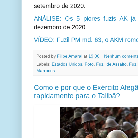
setembro de 2020.
ANÁLISE: Os 5 piores fuzis AK já f
dezembro de 2020.
VÍDEO: Fuzil PM md. 63, o AKM rom
Posted by
Filipe Amaral
at
19:00
Nenhum comentá
Labels:
Estados Unidos
,
Foto
,
Fuzil de Assalto
,
Fuzi
Marrocos
Como e por que o Exército Afegã
rapidamente para o Talibã?