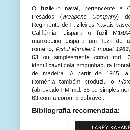
O fuzileiro naval, pertencente à
Pesados (
Weapons Company
) d
Regimento de Fuzileiros Navais bas
Califórnia, dispara o fuzil M16
marroquino dispara um fuzil de 
romeno,
Pistol Mitralieră model 1963
63 ou simplesmente como md. 6
identificável pela empunhadura front
de madeira.
A partir de 1965, a 
Romênia também produziu o
Pist
(abreviado PM md. 65 ou simplesmen
63 com a coronha dobrável.
Bibliografia recomendada: