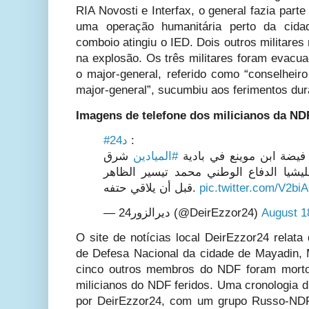
RIA Novosti e Interfax, o general fazia par
uma operação humanitária perto da cid
comboio atingiu o IED. Dois outros militare
na explosão. Os três militares foram evacu
o major-general, referido como “conselheiro
major-general”, sucumbiu aos ferimentos du
Imagens de telefone dos milicianos da ND
#د24
:
يضة ابن موينع في بادية
#الميادين
شرق
، شيا الدفاع الوطني محمد تيسير الظاهر
قبل أن يلاقي حتفه.
pic.twitter.com/V2bi
— ديرالزور24 (@DeirEzzor24)
August 1
O site de notícias local DeirEzzor24 relat
de Defesa Nacional da cidade de Mayadin,
cinco outros membros do NDF foram morto
milicianos do NDF feridos. Uma cronologia d
por DeirEzzor24, com um grupo Russo-NDF