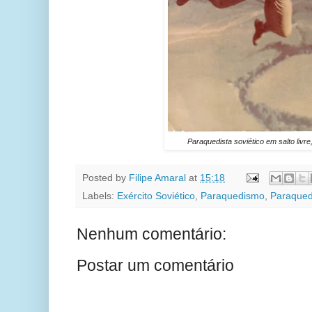
Paraquedista soviético em salto livr
Posted by
Filipe Amaral
at
15:18
Labels:
Exército Soviético
,
Paraquedismo
,
Paraqued
Nenhum comentário:
Postar um comentário