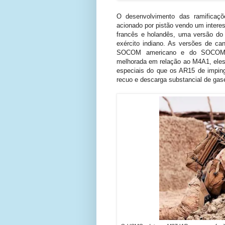
O desenvolvimento das ramificaç
acionado por pistão vendo um interes
francês e holandês, uma versão d
exército indiano. As versões de c
SOCOM americano e do SOCOMD a
melhorada em relação ao M4A1, eles
especiais do que os AR15 de imping
recuo e descarga substancial de gase