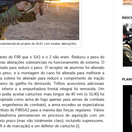
ÍNDIC
ubstancial do projeto do AUG com muitas alterações.
mento do F88 que o SA1 e o 2 não eram. Reduziu o peso do
meras alterações substanciais no funcionamento do sistema. O
riado para reduzir o peso. O receptor de alumínio foi alterado
 o peso, e a montagem do cano foi alterada para melhorar a
a soleira foi alterado para reduzir o comprimento de tração
PLAN
so do gatilho foi diminuído. Trilhos acessórios adicionais
e inferior e a empunhadora frontal integral foi removida. Um
 podia aceitar cartuchos mais longos de 40 mm (o SL40) foi
projetada como arma de fogo apenas para armas de combate
ria, engenheiros de combate), a arma excedeu as expectativas
stituto do F88SA2 para a maioria das forças regulares. Vários
 plataforma permanecem no processo de aquisição com um
o prazo (mas não totalmente claro), incluindo supressores,
t e de marcação) e um defletor de cartucho [i].