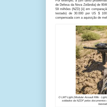
Por exemplo, a (um tanto problemát
de Defesa da Nova Zelândia) de 904
59 milhões (NZD) [ii] em comparaçã
testado) de 30.000 por US $ 100 
compensada com a aquisição de melh
O LMT-Light (Modular Assault Rifle - Light
soldados da NZDF pelos documentos de
baseada