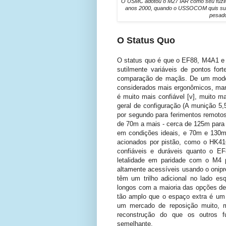
O USMC adotou o M27 IAR como seu fuzil d
anos 2000, quando o USSOCOM quis subs
pesado
O Status Quo
O status quo é que o EF88, M4A1 e 
sutilmente variáveis de pontos for
comparação de maçãs. De um modo g
considerados mais ergonômicos, man
é muito mais confiável [v], muito 
geral de configuração (A munição 5
por segundo para ferimentos remotos 
de 70m a mais - cerca de 125m para
em condições ideais, e 70m e 130m
acionados por pistão, como o HK4
confiáveis e duráveis quanto o E
letalidade em paridade com o M4 p
altamente acessíveis usando o onip
têm um trilho adicional no lado es
longos com a maioria das opções de
tão amplo que o espaço extra é um 
um mercado de reposição muito, m
reconstrução do que os outros 
semelhante.