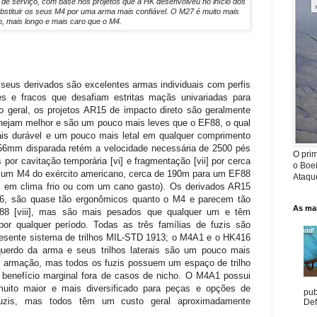
e serviço, com base nos projetos que a HK desenvolveu no início dos
tituir os seus M4 por uma arma mais confiável. O M27 é muito mais
, mais longo e mais caro que o M4.
seus derivados são excelentes armas individuais com perfis
tes e fracos que desafiam estritas maçãs univariadas para
eral, os projetos AR15 de impacto direto são geralmente
ejam melhor e são um pouco mais leves que o EF88, o qual
mais durável e um pouco mais letal em qualquer comprimento
,56mm disparada retém a velocidade necessária de 2500 pés
O prim
por cavitação temporária [vi] e fragmentação [vii] por cerca
o Boe
 um M4 do exército americano, cerca de 190m para um EF88
Ataque
 em clima frio ou com um cano gasto). Os derivados AR15
16, são quase tão ergonômicos quanto o M4 e parecem tão
As mai
F88 [viii], mas são mais pesados que qualquer um e têm
or qualquer período. Todas as três famílias de fuzis são
resente sistema de trilhos MIL-STD 1913; o M4A1 e o HK416
querdo da arma e seus trilhos laterais são um pouco mais
 armação, mas todos os fuzis possuem um espaço de trilho
benefício marginal fora de casos de nicho. O M4A1 possui
uito maior e mais diversificado para peças e opções de
pub
fuzis, mas todos têm um custo geral aproximadamente
Def