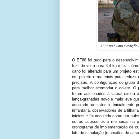
O EF88 é uma evolução s
O EF88 foi tudo para o desenvolvi
fuzil de volta para 3,4 kg e fez inú
cano foi alterado para um projeto est
em projeto e materiais para reduzir
precisão. A configuração do grupo d
para melhor acomodar o colete. O pe
foram adicionados à lateral direita 
lança-granadas novo e mais leve que
acoplado ao sistema. Inicialmente 
(infantaria, observadores de artilha
iniciais e foi adquirida como um sub
outros acessórios e melhorias na
cronograma de implementação de curt
kits de simulação (munições de airsof