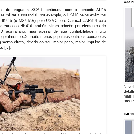
USS N
ões do programa SCAR continuou, com o conceito AR15
se militar substancial, por exemplo, o HK416 pelos exércitos
o HK416 (o M27 IAR) pelo USMC, e o Caracal CAR814 pelo
ano curto do HK416 também viram adoção por elementos do
ustraliano, mas apesar de sua confiabilidade muito
 geralmente são muito menos populares entre os operadores
imento direto, devido ao seu maior peso, maior impulso de
s [iv].
Novo 
detalh
mais 
dos Es
E-8 J