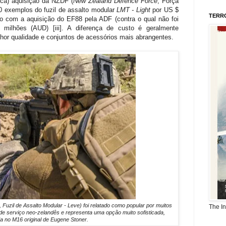
ica) aquisição da NZDF (
New Zealand Defence Force
, Força
0 exemplos do fuzil de assalto modular
LMT - Light
por US $
TERR
o com a aquisição do EF88 pela ADF (contra o qual não foi
milhões (AUD) [iii]. A diferença de custo é geralmente
or qualidade e conjuntos de acessórios mais abrangentes.
, Fuzil de Assalto Modular - Leve) foi relatado como popular por muitos
The I
 serviço neo-zelandês e representa uma opção muito sofisticada,
 no M16 original de Eugene Stoner.