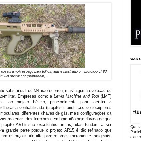
WAR G
ossui amplo espaço para trilhos; aqui é mostrado um protótipo EF88
om um supressor (silenciador).
to substancial do M4 não ocorreu, mas alguma evolução do
ão-militar. Empresas como a
Lewis Machine and Tool
(LMT)
ais ao projeto básico, principalmente para facilitar a
elhorar a confiabilidade (projetos monolíticos de receptores
 modulares, diferentes chaves de gás, mais configurações
da
ovos materiais dos ferrolhos).
Embora não haja dúvida de que
 projeto AR15 são excelentes armas, elas tendem a ser
Que ta
em grande parte porque o projeto AR15 é tão refinado que
Parti
 um esforço muito alto para retornos meramente marginais.
extrem