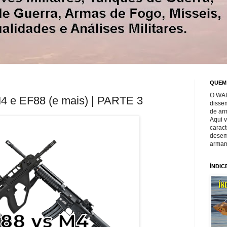
QUEM
O WAR
M4 e EF88 (e mais) | PARTE 3
disse
de ar
Aqui 
caract
desem
armam
ÍNDIC