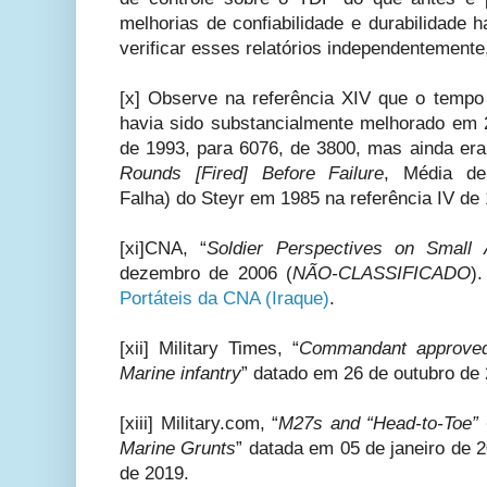
melhorias de confiabilidade e durabilidade ha
verificar esses relatórios independentemente
[x] Observe na referência XIV que o tempo
havia sido substancialmente melhorado em 
de 1993, para 6076, de 3800, mas ainda e
Rounds [Fired] Before Failure
, Média de
Falha)
do Steyr em 1985 na referência IV de
[xi]CNA, “
Soldier Perspectives on Small
dezembro de 2006 (
NÃO-CLASSIFICADO
)
Portáteis da CNA (Iraque)
.
[xii] Military Times, “
Commandant approved
Marine infantry
” datado em 26 de outubro de
[xiii] Military.com, “
M27s and “Head-to-Toe” 
Marine Grunts
” datada em 05 de janeiro de
de 2019.