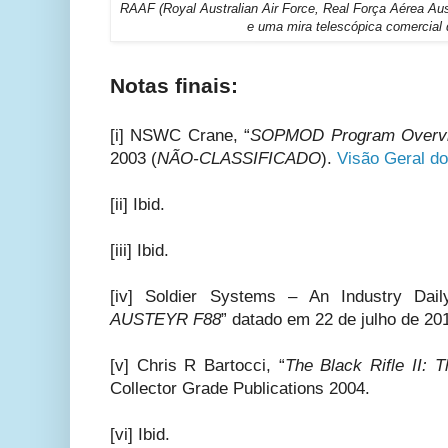
RAAF (Royal Australian Air Force, Real Força Aérea A
e uma mira telescópica comercial 
Notas finais:
[i] NSWC Crane, “
SOPMOD Program Overv
2003 (
NÃO-CLASSIFICADO
).
Visão Geral 
[ii] Ibid.
[iii] Ibid.
[iv] Soldier Systems – An Industry Dail
AUSTEYR F88
” datado em 22 de julho de 20
[v] Chris R Bartocci, “
The Black Rifle II: 
Collector Grade Publications 2004.
[vi] Ibid.