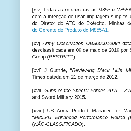
[xiv] Todas as referências ao M855 e M855A
com a intenção de usar linguagem simples e
do Diretor do ATO do Exército. Minhas d
do
Gerente de Produto do
M855A1
.
[xv]
Army Observation OBS000010084
data
desclassificada em 09 de maio de 2019 po
Group (
RESTRITO
).
[xvi] J Guthrie, “
Reviewing Black Hills’
Times datada em 21 de março de 2012.
[xvii]
Guns of the Special Forces 2001 – 20
and Sword Military 2015.
[xviii] US Army Product Manager for M
“
M855A1 Enhanced Performance Round (E
(
NÃO-CLASSIFICADO
).