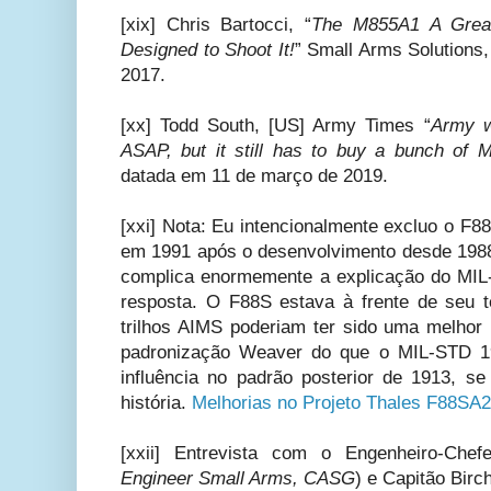
[xix] Chris Bartocci, “
The M855A1 A Great
Designed to Shoot It!
” Small Arms Solutions
2017.
[xx] Todd South, [US] Army Times “
Army w
ASAP, but it still has to buy a bunch of 
datada em 11 de março de 2019.
[xxi] Nota: Eu intencionalmente excluo o F88S
em 1991 após o desenvolvimento desde 198
complica enormemente a explicação do MIL
resposta. O F88S estava à frente de seu 
trilhos AIMS poderiam ter sido uma melhor
padronização Weaver do que o MIL-STD 
influência no padrão posterior de 1913, se 
história.
Melhorias no Projeto Thales F88SA2
[xxii] Entrevista com o Engenheiro-Che
Engineer Small Arms, CASG
) e Capitão Bir