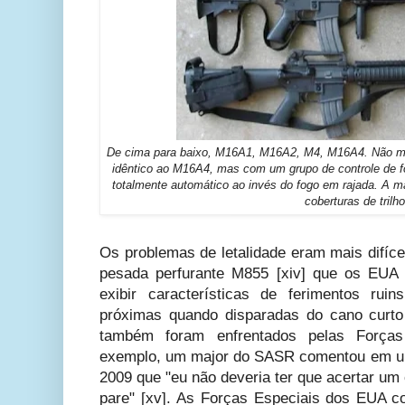
De cima para baixo, M16A1, M16A2, M4, M16A4. Não m
idêntico ao M16A4, mas com um grupo de controle de fo
totalmente automático ao invés do fogo em rajada. A m
coberturas de trilho
Os problemas de letalidade eram mais difíce
pesada perfurante M855 [xiv] que os EU
exibir características de ferimentos rui
próximas quando disparadas do cano curt
também foram enfrentados pelas Forças 
exemplo, um major do SASR comentou em um
2009 que "eu não deveria ter que acertar um
pare" [xv]. As Forças Especiais dos EUA 