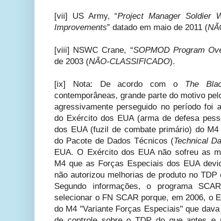
[vii] US Army, “
Project Manager Soldier 
Improvements
” datado em maio de 2011 (
NÃ
[viii] NSWC Crane, “
SOPMOD Program Ove
de 2003 (
NÃO-CLASSIFICADO
).
[ix] Nota: De acordo com o
The Blac
contemporâneas, grande parte do motivo pel
agressivamente perseguido no período foi
do Exército dos EUA (arma de defesa pess
dos EUA (fuzil de combate primário) do M
do Pacote de Dados Técnicos (
Technical D
EUA. O Exército dos EUA não sofreu as me
M4 que as Forças Especiais dos EUA devid
não autorizou melhorias de produto no TDP 
Segundo informações, o programa SCAR 
selecionar o FN SCAR porque, em 2006, o 
do M4 "Variante Forças Especiais" que d
de controle sobre o TDP do que antes e