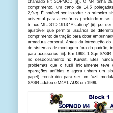
chamado kit SOPMOD [i]). O M4 tinha 29,
comprimento, um cano de 14,5 polegada
2,9kg. É notável por introduzir o primeiro
universal para acessórios (incluindo miras
trilhos MIL-STD 1913 “Picatinny” [ii], por ser
ajustável que permite usuários de difere
comprimento de tração para obter empunhad
armadura corporal. Antes da introdução d
de sistemas de montagem fora do padrão, inc
para acessórios [iii]. Em 1998, 1 Sqn SA
no desdobramento no Kuwait. Eles nunc
problemas que o fuzil inicialmente teve
operações anfíbias e agora tinham um si
papel) construído para ser um fuzil modula
SASR adotou o M4A1-AUS em 1999.