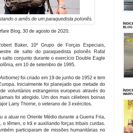
stando o arnês de um paraquedista polonês.
ÍNDIC
BLOG
rfare Blog, 30 de agosto de 2020.
obert Baker, 10º Grupo de Forças Especiais,
stre de salto do paraquedista polonês Rafal
 salto conjunto durante o exercício Double Eagle
Polônia, em 10 de setembro de 1995.
Airborne)
foi criado em 19 de junho de 1952 e tem
uropa. Inicialmente foi planejado que metade do
e voluntários estrangeiros europeus através do
ÍNDIC
WARF
amais foi atingido. Um dos mais célebres boinas
jor Larry Thorne, o veterano de 3 exércitos.
a atuar no Oriente Médio durante a Guerra Fria,
 o Iêmen, o Irã e auxiliando forças tribais curdas.
ambém participaram de missões humanitárias no