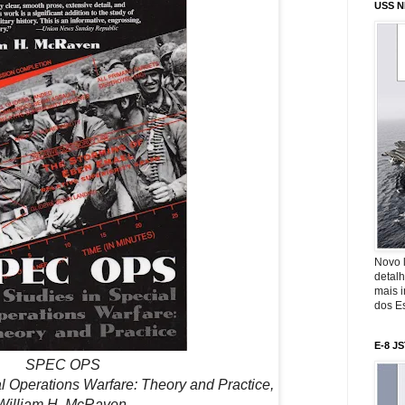
USS N
Novo 
detalh
mais 
dos Es
E-8 J
SPEC OPS
l Operations Warfare: Theory and Practice,
William H. McRaven.