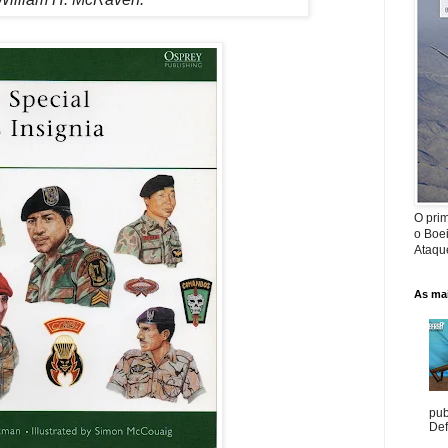
O prim
o Boe
Ataque
As mai
pub
Def