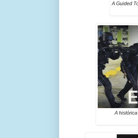
A Guided To
A históric