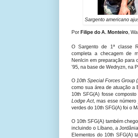
Sargento americano aju
Por
Filipe do A. Monteiro
, Wa
O Sargento de 1ª classe R
completa a checagem de me
Nenlcin em preparação para o
'95, na base de Wedryzn, na 
O
10th Special Forces Group (
como sua área de atuação a E
10th SFG(A) fosse composto d
Lodge Act
, mas esse número j
verdes do 10th SFG(A) foi o Ma
O 10th SFG(A) também chegou 
incluindo o Líbano, a Jordânia,
Elementos do 10th SFG(A) t