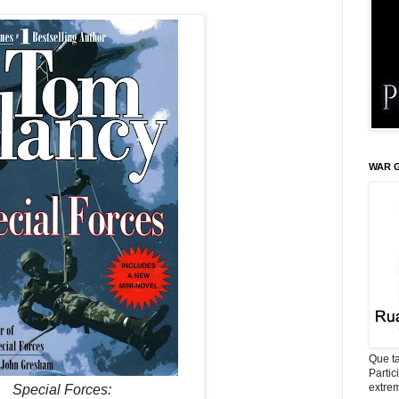
WAR G
Que ta
Parti
extrem
Special Forces: