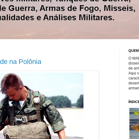
QUEM
O WAR
de na Polônia
disse
de ar
Aqui 
caract
desem
armam
ÍNDIC