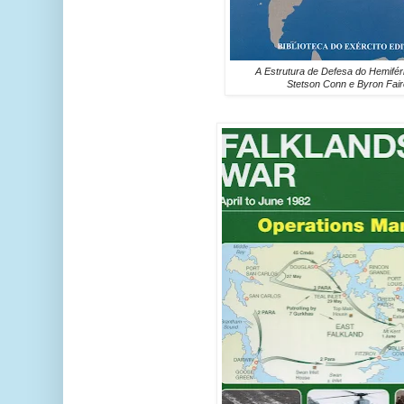
A Estrutura de Defesa do Hemiféri
Stetson Conn e Byron Fairc