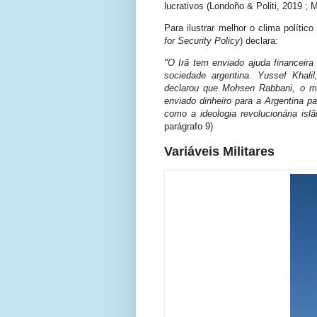
lucrativos (Londoño & Politi, 2019 ; M
Para ilustrar melhor o clima polític
for Security Policy
) declara:
"O Irã tem enviado ajuda financeir
sociedade argentina. Yussef Khali
declarou que Mohsen Rabbani, o m
enviado dinheiro para a Argentina pa
como a ideologia revolucionária islâ
parágrafo 9)
Variáveis Militares