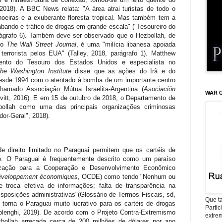
2018). A BBC News relata: "A área atrai turistas de todo o
oeiras e a exuberante floresta tropical. Mas também tem a
bando e tráfico de drogas em grande escala" ("Tesoureiro do
rágrafo 6). Também deve ser observado que o Hezbollah, de
 do
The Wall Street Journal
, é uma "milícia libanesa apoiada
errorista pelos EUA" (Talley, 2018, parágrafo 1). Matthew
amento do Tesouro dos Estados Unidos e especialista no
he Washington Institute
disse que as ações do Irã e do
esde 1994 com o atentado à bomba de um importante centro
chamado Associação Mútua Israelita-Argentina (
Asociación
WAR G
evitt, 2016). E em 15 de outubro de 2018, o Departamento de
ollah como uma das principais organizações criminosas
or-Geral", 2018).
e direito limitado no Paraguai permitem que os cartéis de
to. O Paraguai é frequentemente descrito como um paraíso
nização para a Cooperação e Desenvolvimento Econômico
 développement économiques
, OCDE) como tendo "Nenhum ou
 troca efetiva de informações; falta de transparência na
 disposições administrativas"(Glossário de Termos Fiscais,
sd
,
Que ta
 torna o Paraguai muito lucrativo para os cartéis de drogas
Parti
olenghi, 2019). De acordo com o Projeto Contra-Extremismo
extrem
zbollah arrecada cerca de 200 milhões de dólares por ano