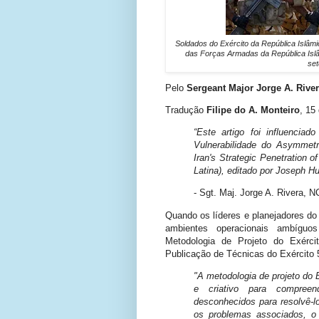
Soldados do Exército da República Islâm
das Forças Armadas da República Islâ
set
Pelo
Sergeant Major Jorge A. Rive
Tradução
Filipe do A. Monteiro
, 15
“Este artigo foi influencia
Vulnerabilidade do Asymmetr
Iran's Strategic Penetration 
Latina), editado por Joseph H
- Sgt. Maj. Jorge A. Rivera,
NC
Quando os líderes e planejadores d
ambientes operacionais ambígu
Metodologia de Projeto do Exércit
Publicação de Técnicas do Exército 5
"A metodologia de projeto do 
e criativo para compreen
desconhecidos para resolvê-l
os problemas associados, 