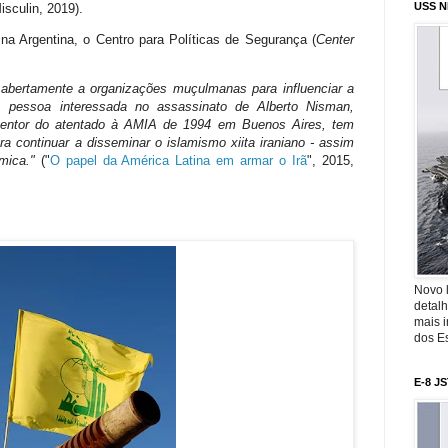
USS N
isculin, 2019).
o na Argentina, o Centro para Políticas de Segurança (
Center
a abertamente a organizações muçulmanas para influenciar a
l, pessoa interessada no assassinato de Alberto Nisman,
entor do atentado à AMIA de 1994 em Buenos Aires, tem
ra continuar a disseminar o islamismo xiita iraniano - assim
mica."
("
O papel da América Latina em armar o Irã
", 2015,
Novo 
detalh
mais 
dos Es
E-8 J