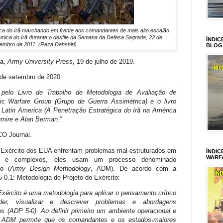
ica do Irã marchando em frente aos comandantes de mais alto escalão
mica do Irã durante o desfile da Semana da Defesa Sagrada, 22 de
ÍNDIC
embro de 2011. (Reza Dehshiri)
BLOG
ra
,
Army University Press
, 19 de julho de 2019.
 de setembro de 2020.
do pelo Livro de Trabalho de Metodologia de Avaliação de
ic Warfare Group (Grupo de Guerra Assimétrica) e o livro
of Latin America (A Penetração Estratégica do Irã na América
umire e Alan Berman.”
O Journal.
o Exército dos EUA enfrentam problemas mal-estruturados em
ÍNDIC
WARF
os e complexos, eles usam um processo denominado
o (
Army Design Methodology
, ADM). De acordo com a
-0.1: Metodologia de Projeto do Exército:
Exército é uma metodologia para aplicar o pensamento crítico
der, visualizar e descrever problemas e abordagens
os (ADP 5-0). Ao definir primeiro um ambiente operacional e
o ADM permite que os comandantes e os estados-maiores