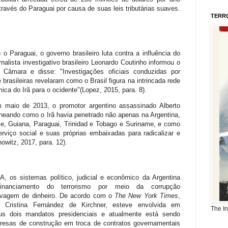
través do Paraguai por causa de suas leis tributárias suaves.
TERR
Paraguai, o governo brasileiro luta contra a influência do
ornalista investigativo brasileiro Leonardo Coutinho informou o
 Câmara e disse: "Investigações oficiais conduzidas por
brasileiras revelaram como o Brasil figura na intrincada rede
mica do Irã para o ocidente"(Lopez, 2015, para. 8).
maio de 2013, o promotor argentino assassinado Alberto
neando como o Irã havia penetrado não apenas na Argentina,
le, Guiana, Paraguai, Trinidad e Tobago e Suriname, e como
rviço social e suas próprias embaixadas para radicalizar e
howitz, 2017, para. 12).
 os sistemas político, judicial e econômico da Argentina
financiamento do terrorismo por meio da corrupção
 lavagem de dinheiro. De acordo com o
The New York Times
,
, Cristina Fernández de Kirchner, esteve envolvida em
The I
us dois mandatos presidenciais e atualmente está sendo
presas de construção em troca de contratos governamentais