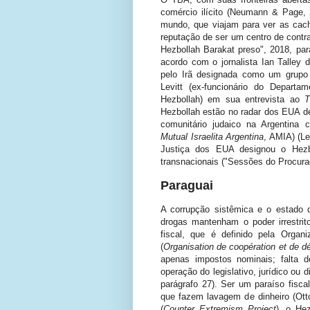
comércio ilícito (Neumann & Page, 
mundo, que viajam para ver as cach
reputação de ser um centro de contra
Hezbollah Barakat preso", 2018, pa
acordo com o jornalista Ian Talley
pelo Irã designada como um grupo t
Levitt (ex-funcionário do Depart
Hezbollah) em sua entrevista ao
T
Hezbollah estão no radar dos EUA d
comunitário judaico na Argentina 
Mutual Israelita Argentina
, AMIA) (L
Justiça dos EUA designou o Hezb
transnacionais ("Sessões do Procurad
Paraguai
A corrupção sistêmica e o estado d
drogas mantenham o poder irrestri
fiscal, que é definido pela Orga
(
Organisation de coopération et de
apenas impostos nominais; falta de
operação do legislativo, jurídico ou
parágrafo 27). Ser um paraíso fiscal
que fazem lavagem de dinheiro (Ott
(
Counter Extremism Project
), o He