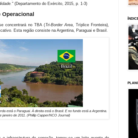
idade."
(Departamento do Exército, 2015, p. 1-3)
 Operacional
ÍNDIC
 se concentrará no TBA (
Tri-Border Area
, Tríplice Fronteira)
,
icativo. Esta região consiste na Argentina, Paraguai e Brasil.
PLAN
da está o Paraguai. À direita está o Brasil. E no fundo está a Argentina.
e janeiro de 2011. (Phillip Capper/NCO Journal)
 e infraestrutura de conexão, tornou-se um leito quente do