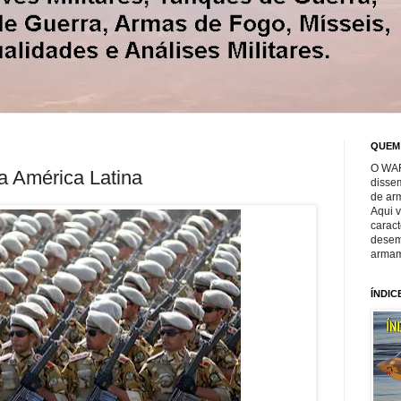
QUEM
O WAR
na América Latina
disse
de ar
Aqui 
caract
desem
armam
ÍNDIC