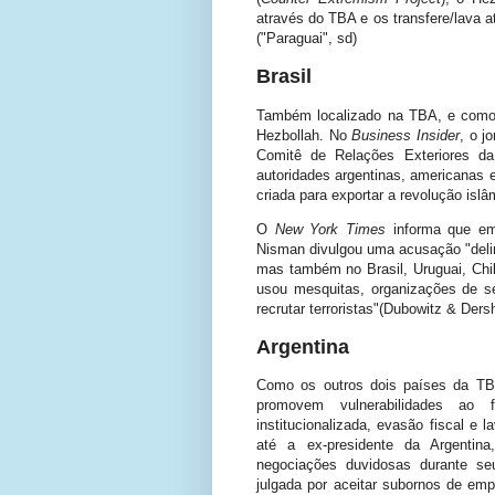
através do TBA e os transfere/lava a
("Paraguai",
sd
)
Brasil
Também localizado na TBA, e como o 
Hezbollah. No
Business Insider
, o j
Comitê de Relações Exteriores da
autoridades argentinas, americanas e 
criada para exportar a revolução islâ
O
New York Times
informa que em 
Nisman divulgou uma acusação "deli
mas também no Brasil, Uruguai, Chi
usou mesquitas, organizações de se
recrutar terroristas"(Dubowitz & Ders
Argentina
Como os outros dois países da TBA,
promovem vulnerabilidades ao 
institucionalizada, evasão fiscal e
até a ex-presidente da Argentina
negociações duvidosas durante se
julgada por aceitar subornos de em