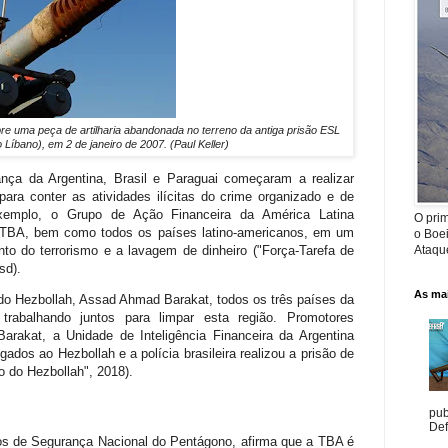
e uma peça de artilharia abandonada no terreno da antiga prisão ESL
 Líbano), em 2 de janeiro de 2007. (Paul Keller)
nça da Argentina, Brasil e Paraguai começaram a realizar
para conter as atividades ilícitas do crime organizado e de
exemplo, o Grupo de Ação Financeira da América Latina
O prim
a TBA, bem como todos os países latino-americanos, em um
o Boe
to do terrorismo e a lavagem de dinheiro ("Força-Tarefa de
Ataque
sd
).
As mai
do Hezbollah, Assad Ahmad Barakat, todos os três países da
rabalhando juntos para limpar esta região. Promotores
arakat, a Unidade de Inteligência Financeira da Argentina
gados ao Hezbollah e a polícia brasileira realizou a prisão de
o do Hezbollah", 2018).
pub
Def
s de Segurança Nacional do Pentágono, afirma que a TBA é