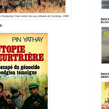
em Kampong Cham antes da sua retirada do Camboja, 1989.
ÍNDIC
BLOG
a:
ÍNDIC
WARF