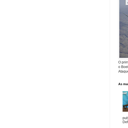
O prim
o Boe
Ataque
As mai
pub
Def