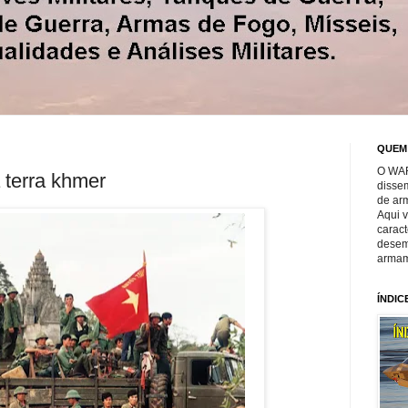
QUEM
O WAR
 terra khmer
disse
de ar
Aqui 
caract
desem
armam
ÍNDIC