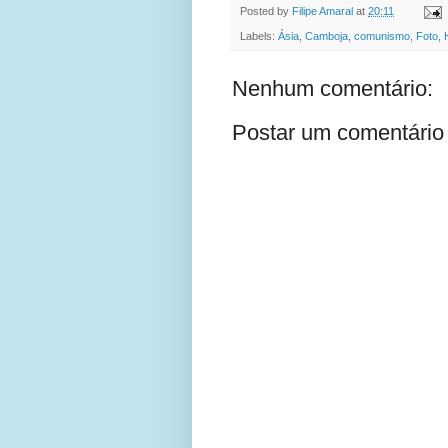
Posted by
Filipe Amaral
at
20:11
Labels:
Ásia
,
Camboja
,
comunismo
,
Foto
,
Nenhum comentário:
Postar um comentário