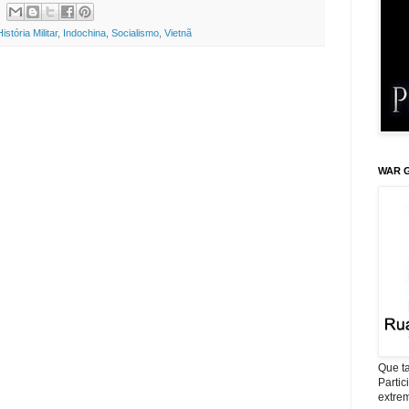
História Militar
,
Indochina
,
Socialismo
,
Vietnã
WAR G
Que ta
Parti
extrem