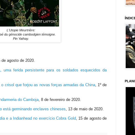
ÍNDIC
L'Utopie Meurtrière:
pé du génocide cambodgien témoigne.
Pin Yathay.
5 de agosto de 2020.
ã, uma ferida persistente para os soldados esquecidos da
PLAN
 o crisol que forjou as novas forças armadas da China
,
1º de
ndarmeria do Camboja
,
8 de fevereiro de 2020.
co está germinando enclaves chineses
,
13 de maio de 2020.
ia e a Indianhead no exercício Cobra Gold
,
15 de agosto de