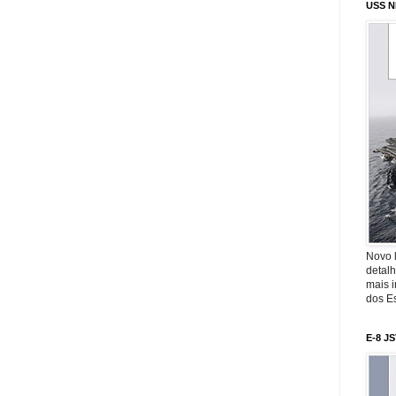
USS N
Novo 
detalh
mais 
dos Es
E-8 J